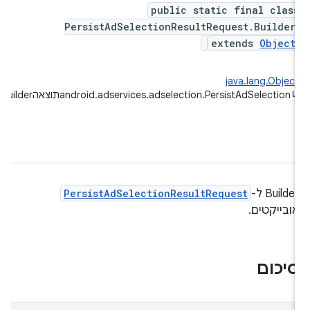
public static final clas
PersistAdSelectionResultRequest.Builder
extends
Object
java.lang.Objec
android.adservices.adselection.PersistAdSelectionתוצאהRequest.Builder
Builde ל-
PersistAdSelectionResultRequest
ובייקטים.
יכום