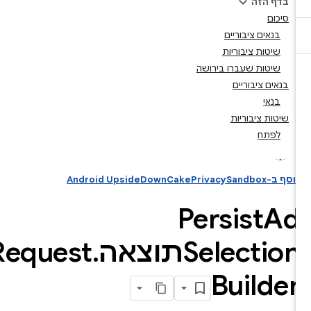
בדף הזה
סיכום
בנאים ציבוריים
שיטות ציבוריות
שיטות שעברו בירושה
בנאים ציבוריים
בנאי
שיטות ציבוריות
לפתח
וסף ב-Android UpsideDownCakePrivacySandbox
Persist
A
SelectioתוצאהRequest
.
Builde