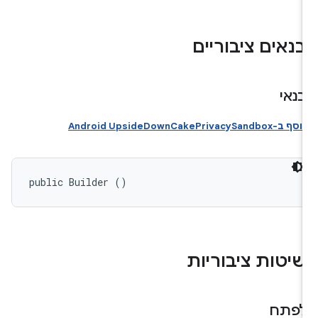
נאים ציבוריים
נאי
וסף ב-Android UpsideDownCakePrivacySandbox
public Builder ()
יטות ציבוריות
פתח