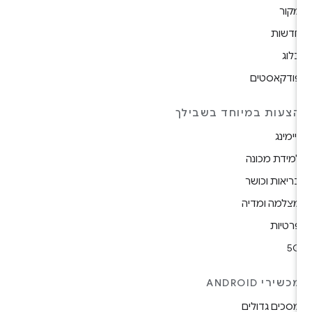
קור
דשות
לוג
ודקאסטים
צעות במיוחד בשבילך
יימינג
מידת מכונה
ריאות וכושר
צלמה ומדיה
רטיות
5
כשירי ANDROID
סכים גדולים