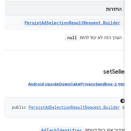
החזרות
Persist
Ad
Selection
Result
Request
.
Builder
null
הערך הזה לא יכול להיות
.
set
Selle
וסף ב-Android UpsideDownCakePrivacySandbox
public 
PersistAdSelectionResultRequest.Builder
 s
גדיר את בית העסק
AdTechIdentifier
.