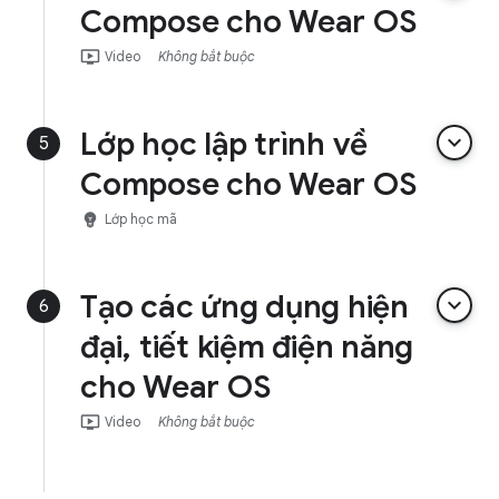
Compose cho Wear OS
ondemand_video
Video
Không bắt buộc
Lớp học lập trình về
keyboard_arrow_down
5
Compose cho Wear OS
emoji_objects
Lớp học mã
Tạo các ứng dụng hiện
keyboard_arrow_down
6
đại, tiết kiệm điện năng
cho Wear OS
ondemand_video
Video
Không bắt buộc