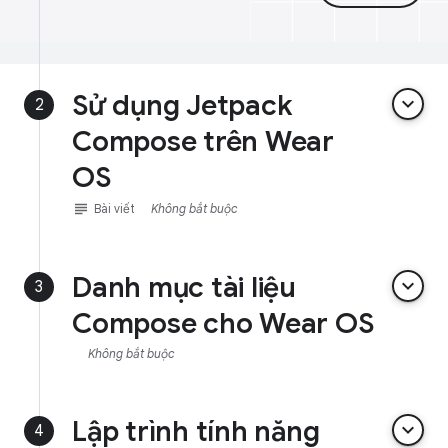
Sử dụng Jetpack
keyboard_arrow_down
2
Compose trên Wear
OS
subject
Bài viết
Không bắt buộc
Danh mục tài liệu
keyboard_arrow_down
3
Compose cho Wear OS
Không bắt buộc
Lập trình tính năng
keyboard_arrow_down
4