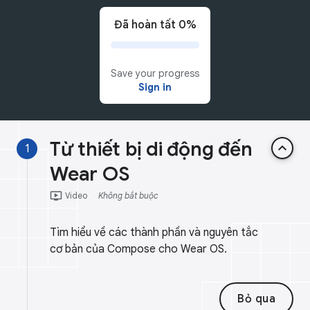
Đã hoàn tất 0%
Save your progress
Sign in
Từ thiết bị di động đến
keyboard_arrow_up
1
Wear OS
ondemand_video
Video
Không bắt buộc
Tìm hiểu về các thành phần và nguyên tắc
cơ bản của Compose cho Wear OS.
Bỏ qua