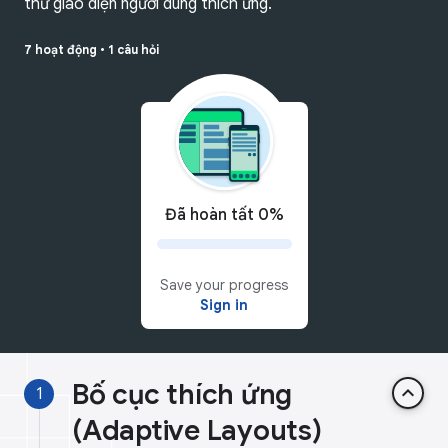
thử giao diện người dùng thích ứng.
7 hoạt động
•
1 câu hỏi
Đã hoàn tất 0%
Save your progress
Sign in
Bố cục thích ứng
keyboard_arrow_up
1
(Adaptive Layouts)