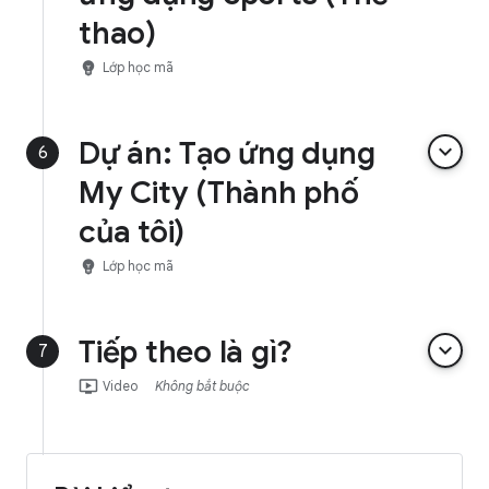
thao)
emoji_objects
Lớp học mã
Dự án: Tạo ứng dụng
keyboard_arrow_down
6
My City (Thành phố
của tôi)
emoji_objects
Lớp học mã
Tiếp theo là gì?
keyboard_arrow_down
7
ondemand_video
Video
Không bắt buộc