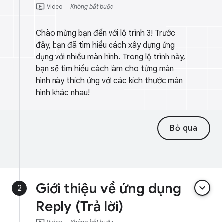
ondemand_video
Video
Không bắt buộc
Chào mừng bạn đến với lộ trình 3! Trước
đây, bạn đã tìm hiểu cách xây dựng ứng
dụng với nhiều màn hình. Trong lộ trình này,
bạn sẽ tìm hiểu cách làm cho từng màn
hình này thích ứng với các kích thước màn
hình khác nhau!
Bỏ qua
Giới thiệu về ứng dụng
keyboard_arrow_down
2
Reply (Trả lời)
ondemand_video
Video
Không bắt buộc