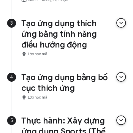
Tạo ứng dụng thích
keyboard_arrow_down
3
ứng bằng tính năng
điều hướng động
emoji_objects
Lớp học mã
Tạo ứng dụng bằng bố
keyboard_arrow_down
4
cục thích ứng
emoji_objects
Lớp học mã
Thực hành: Xây dựng
keyboard_arrow_down
5
ứng dụng Sports (Thể