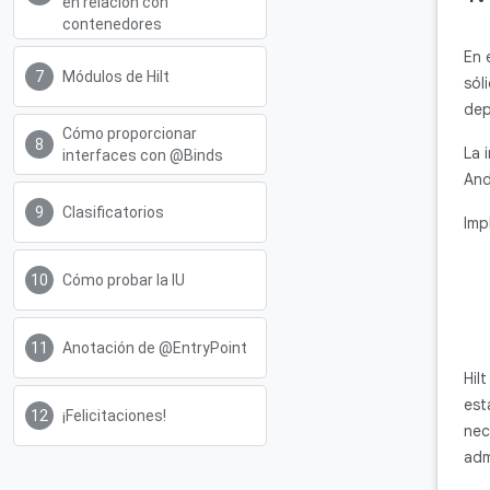
en relación con
contenedores
En 
Módulos de Hilt
sól
dep
Cómo proporcionar
La 
interfaces con @Binds
And
Clasificatorios
Imp
Cómo probar la IU
Anotación de @EntryPoint
Hil
est
¡Felicitaciones!
nec
adm