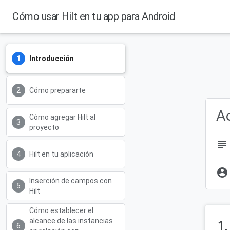
Cómo usar Hilt en tu app para Android
Introducción
Cómo prepararte
Ac
Cómo agregar Hilt al
proyecto
subject
Hilt en tu aplicación
account_circle
Inserción de campos con
Hilt
Cómo establecer el
alcance de las instancias
1