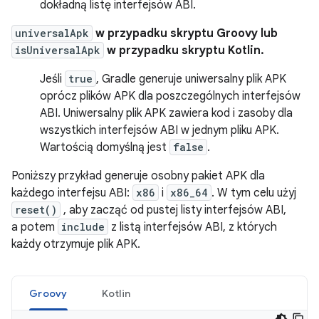
dokładną listę interfejsów ABI.
universalApk
w przypadku skryptu Groovy lub
isUniversalApk
w przypadku skryptu Kotlin.
Jeśli
true
, Gradle generuje uniwersalny plik APK
oprócz plików APK dla poszczególnych interfejsów
ABI. Uniwersalny plik APK zawiera kod i zasoby dla
wszystkich interfejsów ABI w jednym pliku APK.
Wartością domyślną jest
false
.
Poniższy przykład generuje osobny pakiet APK dla
każdego interfejsu ABI:
x86
i
x86_64
. W tym celu użyj
reset()
, aby zacząć od pustej listy interfejsów ABI,
a potem
include
z listą interfejsów ABI, z których
każdy otrzymuje plik APK.
Groovy
Kotlin