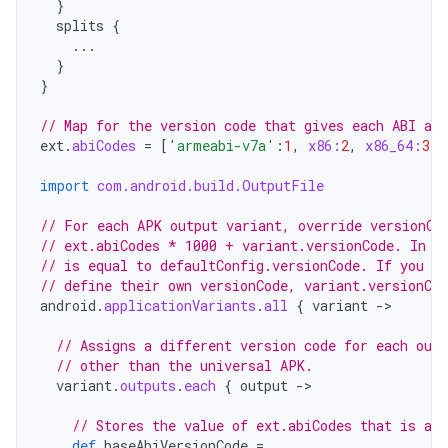
}
splits
{
...
}
}
// Map for the version code that gives each ABI a v
ext
.
abiCodes
=
[
'armeabi-v7a'
:
1
,
x86:
2
,
x86_64:
3
]
import
com.android.build.OutputFile
// For each APK output variant, override versionCo
// ext.abiCodes * 1000 + variant.versionCode. In t
// is equal to defaultConfig.versionCode. If you co
// define their own versionCode, variant.versionCod
android
.
applicationVariants
.
all
{
variant
-
>

// Assigns a different version code for each out
// other than the universal APK.
variant
.
outputs
.
each
{
output
-
>

// Stores the value of ext.abiCodes that is ass
def
baseAbiVersionCode
=