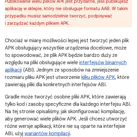
Publikowanie wielu plików APK jest przydatne, jeśli publikujesz
aplikację w sklepie, który nie obsługuje formatu AAB. W takim
przypadku musisz samodzielnie tworzyć, podpisywać
i zarządzać każdym plikiem APK.
Chociaż w miarę możliwości lepiej jest tworzyć jeden plik
APK obsługujący wszystkie urządzenia docelowe, może
to spowodować, że plik APK będzie bardzo duży ze
względu na pliki obsługujące wiele
interfejsów binarnych
aplikacji
(ABI). Jednym ze sposobów na zmniejszenie
rozmiaru pliku APK jest utworzenie
kilku plików APK
, które
zawierają pliki dla konkretnych interfejsów ABI.
Gradle może tworzyć osobne pliki APK, które zawierają
tylko kod i zasoby specyficzne dla każdego interfejsu ABI.
Na tej stronie opisaliśmy, jak skonfigurować kompilację,
aby generować wiele plików APK. Jeśli chcesz utworzyć
różne wersje aplikacji, które nie są oparte na interfejsie
ABI, użyj
wariantów kompilacji
.