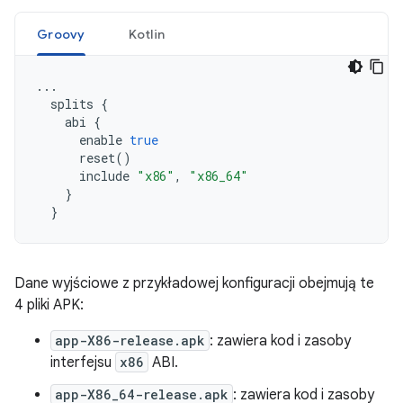
Groovy
Kotlin
...
splits
{
abi
{
enable
true
reset
()
include
"x86"
,
"x86_64"
}
}
Dane wyjściowe z przykładowej konfiguracji obejmują te
4 pliki APK:
app-X86-release.apk
: zawiera kod i zasoby
interfejsu
x86
ABI.
app-X86_64-release.apk
: zawiera kod i zasoby