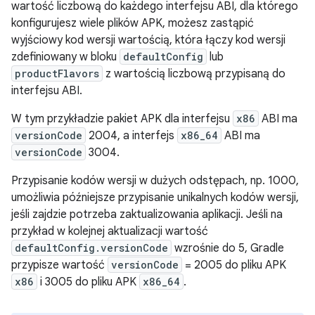
wartość liczbową do każdego interfejsu ABI, dla którego
konfigurujesz wiele plików APK, możesz zastąpić
wyjściowy kod wersji wartością, która łączy kod wersji
zdefiniowany w bloku
defaultConfig
lub
productFlavors
z wartością liczbową przypisaną do
interfejsu ABI.
W tym przykładzie pakiet APK dla interfejsu
x86
ABI ma
versionCode
2004, a interfejs
x86_64
ABI ma
versionCode
3004.
Przypisanie kodów wersji w dużych odstępach, np. 1000,
umożliwia późniejsze przypisanie unikalnych kodów wersji,
jeśli zajdzie potrzeba zaktualizowania aplikacji. Jeśli na
przykład w kolejnej aktualizacji wartość
defaultConfig.versionCode
wzrośnie do 5, Gradle
przypisze wartość
versionCode
= 2005 do pliku APK
x86
i 3005 do pliku APK
x86_64
.