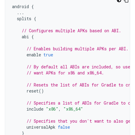
android
{
...
splits
{
// Configures multiple APKs based on ABI.
abi
{
// Enables building multiple APKs per ABI.
enable
true
// By default all ABIs are included, so use 
// want APKs for x86 and x86_64.
// Resets the list of ABIs for Gradle to cre
reset
()
// Specifies a list of ABIs for Gradle to cr
include
"x86"
,
"x86_64"
// Specifies that you don't want to also gen
universalApk
false
}