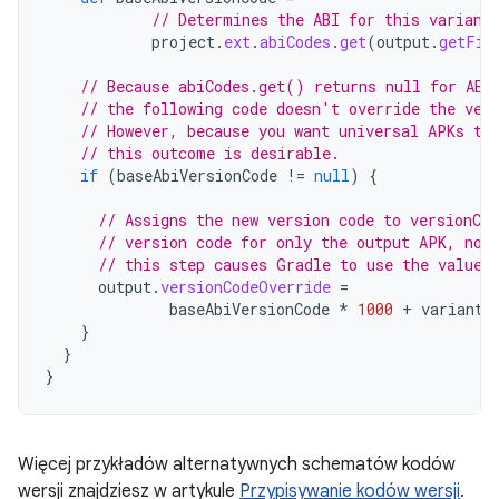
// Determines the ABI for this variant
project
.
ext
.
abiCodes
.
get
(
output
.
getFil
// Because abiCodes.get() returns null for ABI
// the following code doesn't override the ver
// However, because you want universal APKs to
// this outcome is desirable.
if
(
baseAbiVersionCode
!=
null
)
{
// Assigns the new version code to versionCo
// version code for only the output APK, not
// this step causes Gradle to use the value 
output
.
versionCodeOverride
=
baseAbiVersionCode
*
1000
+
variant
.
}
}
}
Więcej przykładów alternatywnych schematów kodów
wersji znajdziesz w artykule
Przypisywanie kodów wersji
.