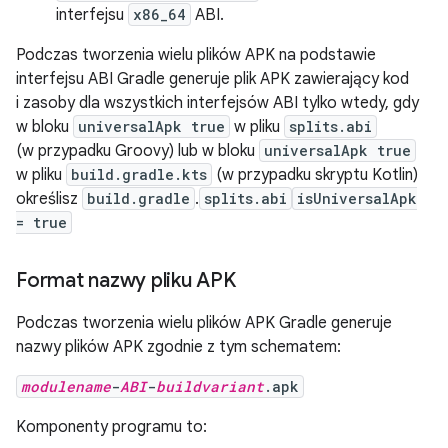
interfejsu
x86_64
ABI.
Podczas tworzenia wielu plików APK na podstawie
interfejsu ABI Gradle generuje plik APK zawierający kod
i zasoby dla wszystkich interfejsów ABI tylko wtedy, gdy
w bloku
universalApk true
w pliku
splits.abi
(w przypadku Groovy) lub w bloku
universalApk true
w pliku
build.gradle.kts
(w przypadku skryptu Kotlin)
określisz
build.gradle
.
splits.abi
isUniversalApk
= true
Format nazwy pliku APK
Podczas tworzenia wielu plików APK Gradle generuje
nazwy plików APK zgodnie z tym schematem:
modulename
-
ABI
-
buildvariant
.apk
Komponenty programu to: