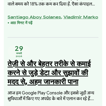
वाले समय को 18% तक कम कर दिया है. ऐसा कंपाइल
किए गए कोड या मेमोरी के इस्तेमाल में किसी तरह की कमी
किए बिना किया गया है. यह सुधार, 2025 में शुरू की गई
Santiago Aboy Solanes
,
Vladimír Marko
हमारी उस पहल का हिस्सा था जिसमें कंपाइल होने में लगने
•
आठ मिनट में पढ़ें
वाले समय को कम करने पर फ़ोकस किया गया था. इस
पहल में, मेमोरी के इस्तेमाल या कंपाइल किए गए कोड की
क्वालिटी से समझौता नहीं किया गया था.
29
जनवरी
2026
तेज़ी से और बेहतर तरीके से कमाई
करने से जुड़े डेटा और सुझावों की
मदद से, अहम जानकारी पाना
आज हम Google Play Console और इससे जुड़ी अन्य
सुविधाओं में किए गए अपग्रेड के बारे में एलान कर रहे हैं.
इससे आपको अपनी वित्तीय परफ़ॉर्मेंस के बारे में ज़्यादा