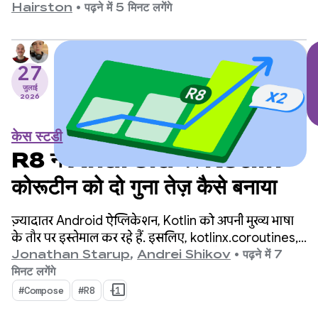
इन वर्शन के बीच, हमने एपीआई में कई बड़े बदलाव किए हैं.
Hairston
•
पढ़ने में 5 मिनट लगेंगे
इसलिए, हम इस मौके पर जश्न मना रहे हैं.
27
जुलाई
2026
केस स्टडी
R8 ने Android पर Kotlin
कोरूटीन को दो गुना तेज़ कैसे बनाया
ज़्यादातर Android ऐप्लिकेशन, Kotlin को अपनी मुख्य भाषा
के तौर पर इस्तेमाल कर रहे हैं. इसलिए, kotlinx.coroutines,
एसिंक्रोनस प्रोग्रामिंग के लिए एक डिफ़ॉल्ट स्टैंडर्ड बन गया है. यह
Jonathan Starup
,
Andrei Shikov
•
पढ़ने में 7
लाइब्रेरी, एक साथ कई फ़्लो को मैनेज करने का एक बेहतरीन
मिनट लगेंगे
और व्यवस्थित तरीका उपलब्ध कराती है. यह Kotlin के लिए
#Compose
#R8
+1
नेटिव है.