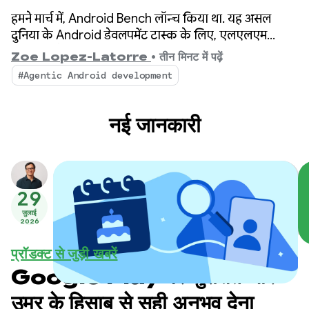
हमने मार्च में, Android Bench लॉन्च किया था. यह असल
दुनिया के Android डेवलपमेंट टास्क के लिए, एलएलएम
लीडरबोर्ड है. इसके बाद से, हमने आपके सुझाव, शिकायत या राय
Zoe Lopez-Latorre
•
तीन मिनट में पढ़ें
के आधार पर बेंचमार्क को बेहतर बनाया है. इसमें ओपन-वेट
#Agentic Android development
मॉडल का आकलन करना और लीडरबोर्ड में लागत और परफ़ॉर्मेंस
के डाइमेंशन जोड़ना शामिल है.
नई जानकारी
29
जुलाई
2026
प्रॉडक्ट से जुड़ी खबरें
Google Play पर सुरक्षित और
उम्र के हिसाब से सही अनुभव देना