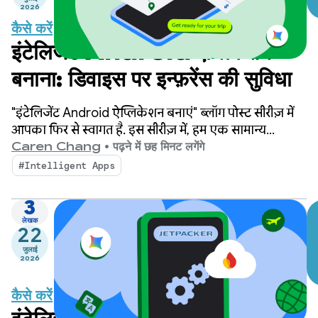
2026
कैसे करें
इंटेलिजेंट Android ऐप्लिकेशन
बनाना: डिवाइस पर इन्फ़रेंस की सुविधा
"इंटेलिजेंट Android ऐप्लिकेशन बनाएं" ब्लॉग पोस्ट सीरीज़ में
आपका फिर से स्वागत है. इस सीरीज़ में, हम एक सामान्य
Android ऐप्लिकेशन को आपकी दिलचस्पी के हिसाब से बनाए
Caren Chang
•
पढ़ने में छह मिनट लगेंगे
गए, इंटेलिजेंट, और एजेंटिक अनुभव में बदलते हैं. हमने अपनी
#Intelligent Apps
पिछली पोस्ट में Jetpacker के बारे में बताया था. यह एक डेमो
ऐप्लिकेशन है, जिसका इस्तेमाल हम इस सीरीज़ में करेंगे.
3
लेखक
22
जुलाई
2026
कैसे करें