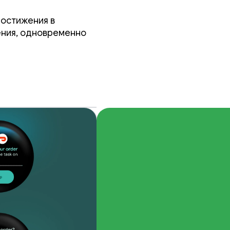
6
достижения в
ения, одновременно