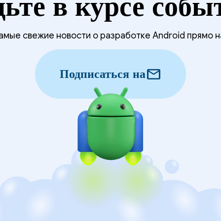
дьте в курсе собы
мые свежие новости о разработке Android прямо н
mail
Подписаться на