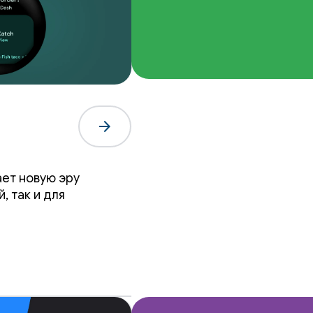
arrow_forward
ает новую эру
, так и для