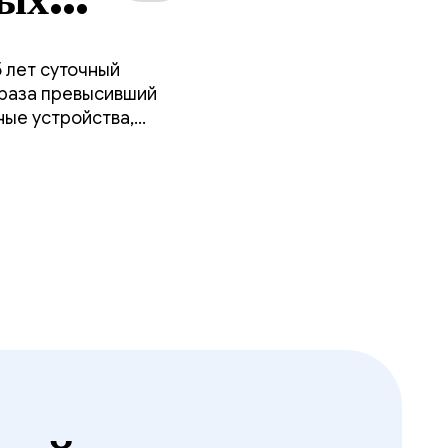
 лет суточный
 раза превысивший
ные устройства,
о своего телефона.