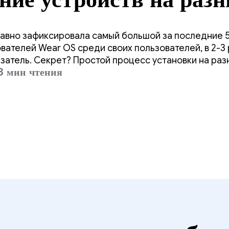
ах для достижения
авно зафиксировала самый большой за последние 5
го уровня внедрения
вателей Wear OS среди своих пользователей, в 2-3
атель. Секрет? Простой процесс установки на раз
 мин чтения
ользователям находить приложение Wear OS прямо с
OS