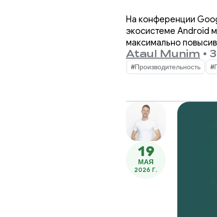
конфере
На конференции Goog
экосистеме Android 
максимально повысив
Ataul Munim
•
3
#Производительность
#
19
МАЯ
2026 Г.