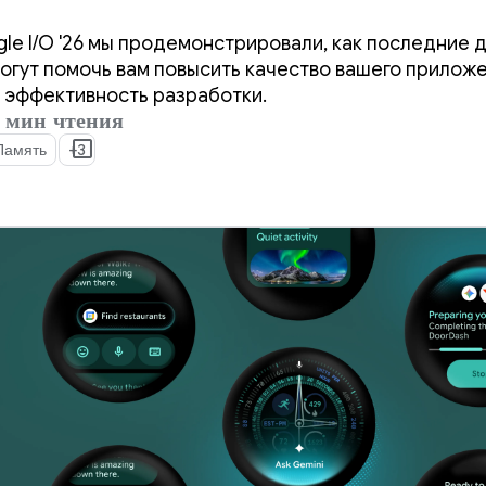
нции Google I/O '2
le I/O '26 мы продемонстрировали, как последние 
могут помочь вам повысить качество вашего прилож
 эффективность разработки.
 мин чтения
Память
+3