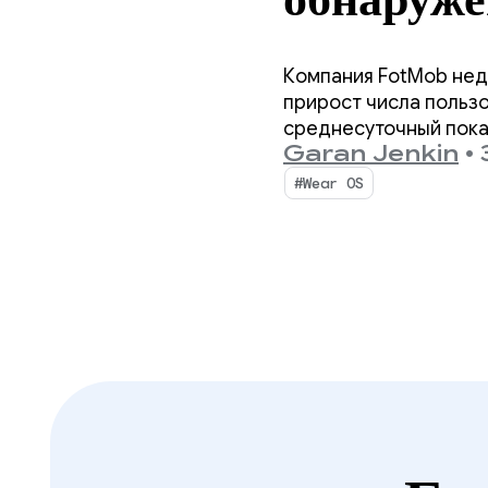
платформ
Компания FotMob нед
рекордно
прирост числа пользо
среднесуточный показ
Garan Jenkin
•
3
который позволяет п
Wear 
#Wear OS