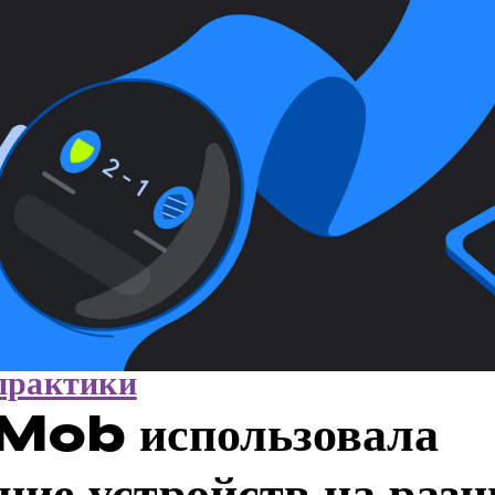
практики
Mob использовала
ние устройств на раз