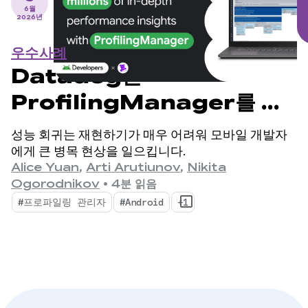
6월
2026년
우수사례
Datadog는
ProfilingManager를 통
해 수백만 개의 심층 성능 통계
성능 회귀는 재현하기가 매우 어려워 모바일 개발자
를 제공합니다.
에게 큰 병목 현상을 일으킵니다.
Alice Yuan
,
Arti Arutiunov
,
Nikita
Ogorodnikov
•
4분 읽음
#프로파일링 관리자
#Android
+1