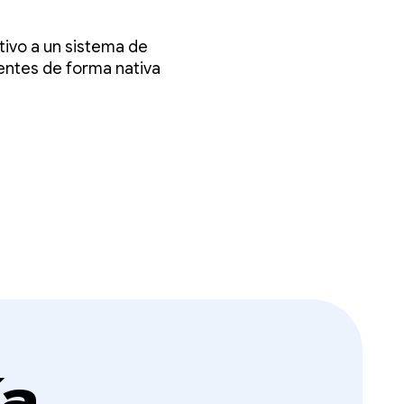
ivo a un sistema de
es
entes de forma nativa
ía