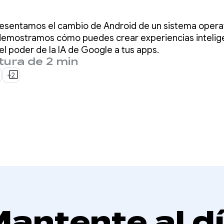
d para crear
resentamos el cambio de Android de un sistema operat
encias inteligent
 demostramos cómo puedes crear experiencias intelig
 el poder de la IA de Google a tus apps.
tura de 2 min
Google I/O 26
+2
antente al d