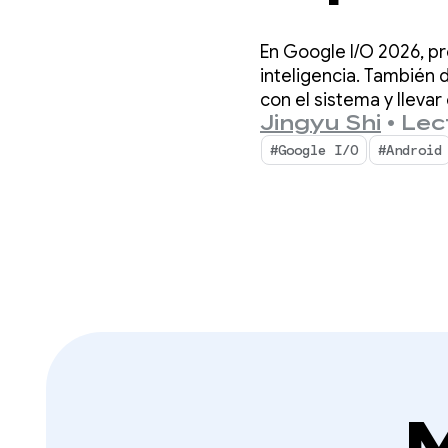
Androi
En Google I/O 2026, p
experi
inteligencia. También
con el sistema y llevar
Jingyu Shi
•
Lec
desde 
#Google I/O
#Android
M