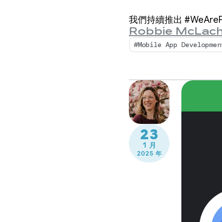
我們持續推出 #WeAreP
Robbie McLach
#Mobile App Developmen
23
1 月
2025 年