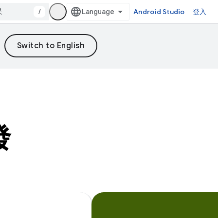
/
Android Studio
登入
發