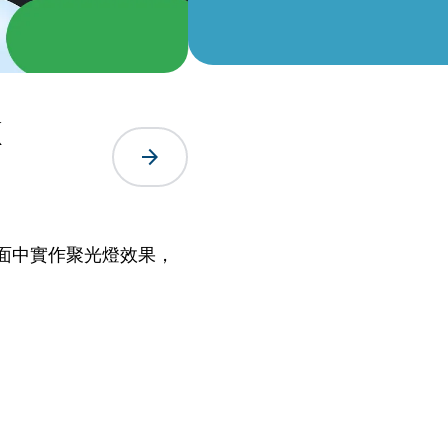
k
arrow_forward
面中實作聚光燈效果，