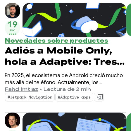
19
DIC
2025
Novedades sobre productos
Adiós a Mobile Only,
hola a Adaptive: Tres
actualizaciones
En 2025, el ecosistema de Android creció mucho
esenciales de 2025
más allá del teléfono. Actualmente, los
desarrolladores tienen la oportunidad de llegar a
Fahd Imtiaz
•
Lectura de 2 min
para compilar apps
más de 500 millones de dispositivos activos,
#Jetpack Navigation
#Adaptive apps
+2
incluidos plegables, tablets, XR, Chromebooks y
adaptables
automóviles compatibles.