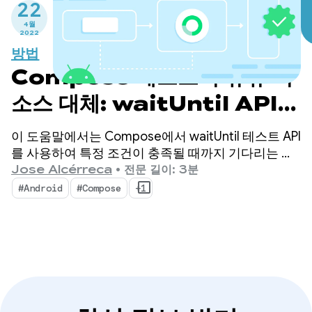
22
4월
2022
방법
Compose 테스트의 유휴 리
소스 대체: waitUntil API
(업데이트됨)
이 도움말에서는 Compose에서 waitUntil 테스트 API
를 사용하여 특정 조건이 충족될 때까지 기다리는 방
법을 알아봅니다.
Jose Alcérreca
•
전문 길이: 3분
#Android
#Compose
+1