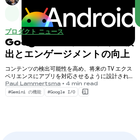
プロダクト ニュース
Google TV でのアプリの検
出とエンゲージメントの向上
コンテンツの検出可能性を高め、将来の TV エクス
ペリエンスにアプリを対応させるように設計された
Google TV の機能とデベロッパー ツールをご紹介
Paul Lammertsma
•
4 min read
します。
#Gemini の機能
#Google I/O
+1