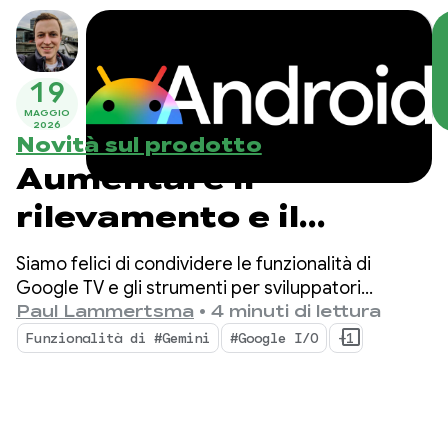
19
MAGGIO
2026
Novità sul prodotto
Aumentare il
rilevamento e il
coinvolgimento delle
Siamo felici di condividere le funzionalità di
app su Google TV
Google TV e gli strumenti per sviluppatori
progettati per aumentare la rilevabilità dei tuoi
Paul Lammertsma
•
4 minuti di lettura
contenuti e preparare la tua app per le future
Funzionalità di #Gemini
#Google I/O
+1
esperienze TV.