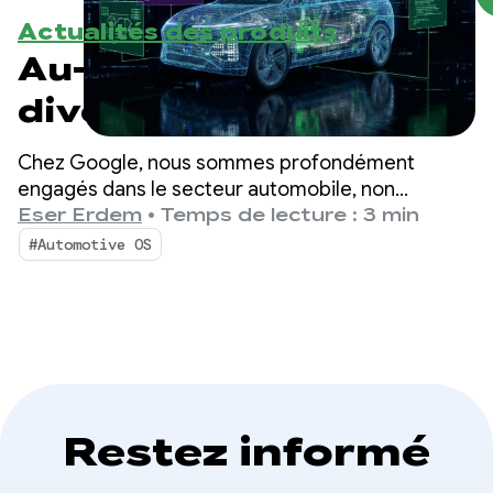
Actualités des produits
Au-delà de l'info-
divertissement :
étendre
Chez Google, nous sommes profondément
Android Automotive
engagés dans le secteur automobile, non
seulement en tant que fournisseur de
Eser Erdem
•
Temps de lecture : 3 min
OS aux véhicules
technologies, mais aussi en tant que partenaire
#Automotive OS
de la transformation du secteur.
définis par logiciel
Restez informé