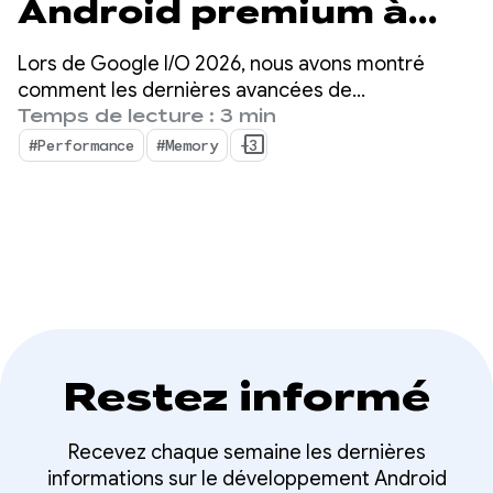
Android premium à
Google I/O 26
Lors de Google I/O 2026, nous avons montré
comment les dernières avancées de
l'écosystème Android peuvent vous aider à
Temps de lecture : 3 min
améliorer la qualité de votre application tout en
#Performance
#Memory
+3
maximisant l'efficacité du développement.
Restez informé
Recevez chaque semaine les dernières
informations sur le développement Android