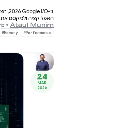
‘26
האפליקציה ולמקסם את י
Ataul Munim
•
משך
‎#Memory
‎#Performance
24
MAR
2026