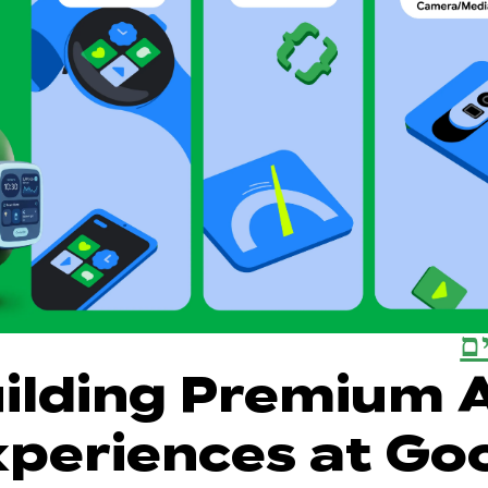
ם
ilding Premium 
periences at Goo