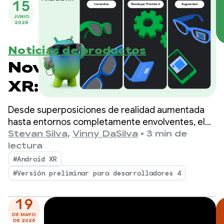
15
JUNIO
2026
Noticias de productos
Novedades de Android
XR: Herramientas,
compatibilidad con
Desde superposiciones de realidad aumentada
motores y
hasta entornos completamente envolventes, el
ecosistema de Android XR se expande
Stevan Silva
,
Vinny DaSilva
•
3 min de
actualizaciones del
rápidamente, y el Samsung Galaxy XR ya está
lectura
disponible.
ecosistema
#Android XR
#Versión preliminar para desarrolladores 4
19
DE MAYO
DE 2026