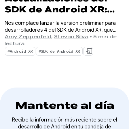
SDK de Android XR:
Presentamos la
Nos complace lanzar la versión preliminar para
versión preliminar
desarrolladores 4 del SDK de Android XR, que
continúa nuestro enfoque en unificar el desarrollo
Amy Zeppenfeld
,
Stevan Silva
•
5 min de
para desarrolladores
multidispositivo para visores, lentes de realidad
lectura
extendida con cable y lentes inteligentes.
4
#Android XR
#SDK de Android XR
+3
Mantente al día
Recibe la información más reciente sobre el
desarrollo de Android en tu bandeja de