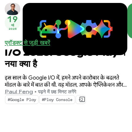
19
मई
2026
प्रॉडक्ट से जुड़ी खबरें
I/O 2026: Google Play में
नया क्या है
इस साल के Google I/O में, हमने अपने कारोबार के बदलते
मॉडल के बारे में बात की थी. यह मॉडल, आपके ऐप्लिकेशन और
कॉन्टेंट को स्टोर पर और स्टोर से बाहर खोजने के लिए ज़्यादा
Paul Feng
•
पढ़ने में छह मिनट लगेंगे
विकल्प और नए तरीके उपलब्ध कराता है. हमने बेहतर टूल और
#Google Play
#Play Console
+2
अहम जानकारी भी लॉन्च की है. इनसे आपको अपने कारोबार को
आसानी से आगे बढ़ाने में मदद मिलेगी.