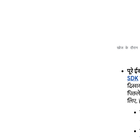
खोज के दौरान G
पूरे 
SDK
दिखाय
पिछले
लिए, ह