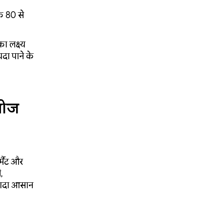
े 80 से
का लक्ष्य
यदा पाने के
 खोज
्मैट और
,
्यादा आसान