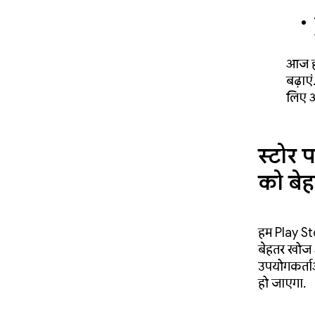
आज 
बढ़ाए
लिए आ
स्टोर प
को बे
हम Play Sto
बेहतर खोज अ
उपयोगकर्ता
हो जाएगा.