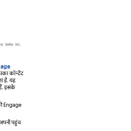
धा ऐक्सेस देगा.
gage
पका कॉन्टेंट
ा है. यह
ैं. इसके
ं को Engage
 अपनी पहुंच