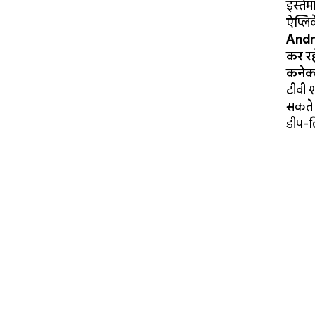
इस्ते
ऐप्लि
Andro
कर रह
कनेक्
टीवी 
सकते 
डीप-ल