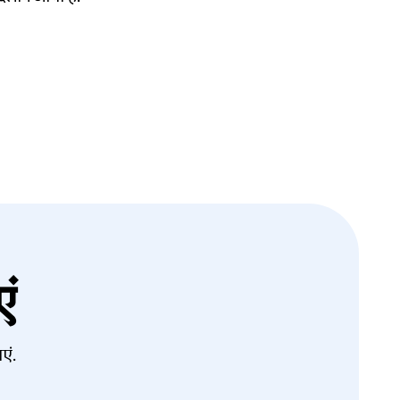
ं
एं.