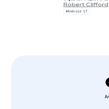
Robert Clifford
#Android 17
An