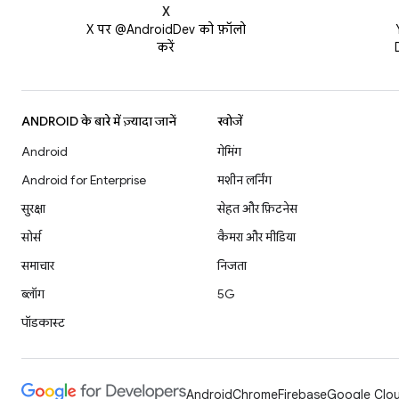
X
X पर @AndroidDev को फ़ॉलो
करें
ANDROID के बारे में ज़्यादा जानें
खोजें
Android
गेमिंग
Android for Enterprise
मशीन लर्निंग
सुरक्षा
सेहत और फ़िटनेस
सोर्स
कैमरा और मीडिया
समाचार
निजता
ब्लॉग
5G
पॉडकास्ट
Android
Chrome
Firebase
Google Clou