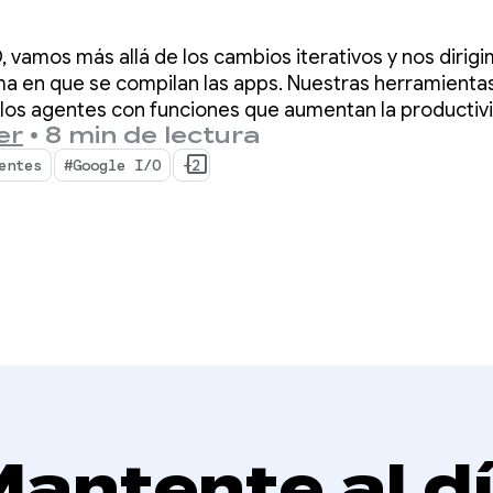
ientas para
, vamos más allá de los cambios iterativos y nos dirig
olladores de And
ma en que se compilan las apps. Nuestras herramienta
 los agentes con funciones que aumentan la productiv
er
•
8 min de lectura
oid y potencian los agentes de IA que implementas en 
entes
#Google I/O
+2
antente al d