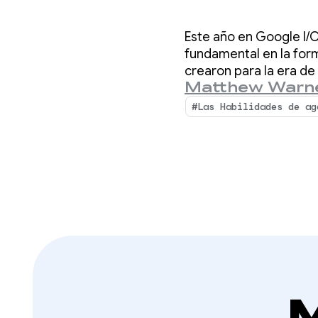
herram
Este año en Google I/O
desarr
fundamental en la for
crearon para la era de
Matthew Warn
desarrollador de Andr
#Las Habilidades de ag
M