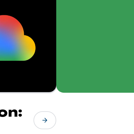
on:
arrow_forward