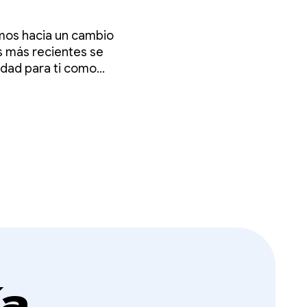
imos hacia un cambio
roid
s más recientes se
idad para ti como
tu base de código.
ía