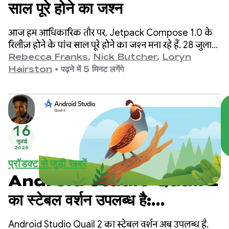
साल पूरे होने का जश्न
आज हम आधिकारिक तौर पर, Jetpack Compose 1.0 के
रिलीज़ होने के पांच साल पूरे होने का जश्न मना रहे हैं. 28 जुलाई,
2021 को लॉन्च किए गए वर्शन 1.0 से लेकर हमारे सबसे नए
Rebecca Franks
,
Nick Butcher
,
Loryn
वर्शन 1.11 तक, हमने एपीआई में कई अहम बदलाव देखे हैं.
Hairston
•
पढ़ने में 5 मिनट लगेंगे
इसलिए, हम इस मौके का जश्न मना रहे हैं.
16
जुलाई
2026
प्रॉडक्ट से जुड़ी खबरें
Android Studio Quail 2
का स्टेबल वर्शन उपलब्ध है:
Android Studio के एआई
Android Studio Quail 2 का स्टेबल वर्शन अब उपलब्ध है.