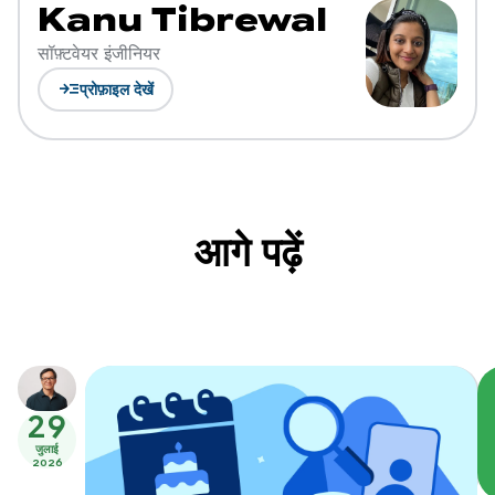
Kanu Tibrewal
सॉफ़्टवेयर इंजीनियर
read_more
प्रोफ़ाइल देखें
आगे पढ़ें
29
जुलाई
2026