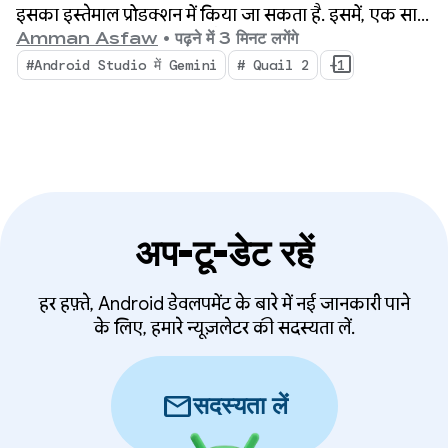
एजेंट की मदद से एक साथ कई काम करें
इसका इस्तेमाल प्रोडक्शन में किया जा सकता है. इसमें, एक साथ
कई एजेंटिक वर्कफ़्लो, नेटिव तौर पर इंटिग्रेट की गई मेमोरी लीक
Amman Asfaw
•
पढ़ने में 3 मिनट लगेंगे
प्रोफ़ाइलिंग, और कॉन्टेक्स्ट के हिसाब से क्रैश ठीक करने की
#Android Studio में Gemini
# Quail 2
+1
सुविधा है. इससे आपके आईडीई में बदलाव आएगा.
अप-टू-डेट रहें
हर हफ़्ते, Android डेवलपमेंट के बारे में नई जानकारी पाने
के लिए, हमारे न्यूज़लेटर की सदस्यता लें.
mail
सदस्यता लें