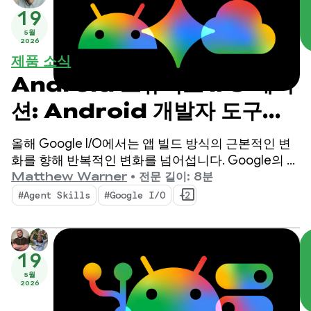
19
5월
2026
제품 소식
Android 스튜디오 I/O 에디
션: Android 개발자 도구의
새로운 기능
올해 Google I/O에서는 앱 빌드 방식의 근본적인 변
화를 향해 반복적인 변화를 넘어섭니다. Google의 최
신 도구는 에이전트 시대에 맞게 설계되었으며,
Matthew Warner
•
전문 길이: 8분
Android 개발자의 생산성을 높이고 코드베이스에 배
#Agent Skills
#Google I/O
+2
포하는 AI 에이전트를 강화하는 기능을 제공합니다.
19
5월
2026