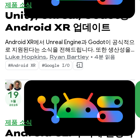
제품 소식
Unity, Unreal, Godot용
Android XR 업데이트
Android XR에서 Unreal Engine과 Godot이 공식적으
로 지원된다는 소식을 전해드립니다. 또한 생산성을
높이고 새로운 XR 기능을 지원하도록 설계된 새로운
Luke Hopkins
,
Ryan Bartley
•
4분 읽음
도구인 Android XR 엔진 허브와 Android XR 상호작
#Android XR
#Google I/O
+1
용 프레임워크도 출시합니다.
19
5월
2026
제품 소식
Android CLI가 이제 안정적