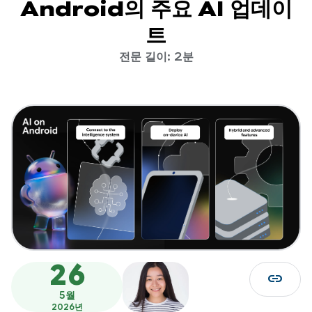
Android의 주요 AI 업데이
트
전문 길이: 2분
26
link
5월
2026년