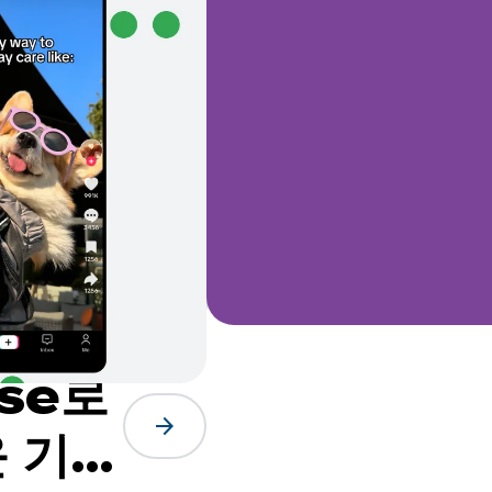
ose로
arrow_forward
운 기능