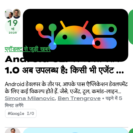
19
मई
2026
प्रॉडक्ट से जुड़ी खबरें
Android CLI का स्टेबल वर्शन
1.0 अब उपलब्ध है: किसी भी एजेंट का
इस्तेमाल करके, Android के लिए
Android डेवलपर के तौर पर, आपके पास ऐप्लिकेशन डेवलपमेंट
तेज़ी से डेवलपमेंट करें
के लिए कई विकल्प होते हैं. जैसे, एजेंट, टूल, कमांड-लाइन
इंटरफ़ेस (सीएलआई), और एलएलएम.
Simona Milanovic
,
Ben Trengrove
•
पढ़ने में 5
मिनट लगेंगे
#Google I/O