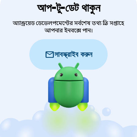
আপ-টু-ডেট থাকুন
অ্যান্ড্রয়েড ডেভেলপমেন্টের সর্বশেষ তথ্য প্রতি সপ্তাহে
আপনার ইনবক্সে পান।
mail
সাবস্ক্রাইব করুন