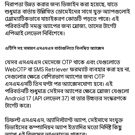
নিরাপত্তা উন্নত করার জন্য ডিজাইন করা হয়েছে, যাতে
শুধুমাত্র বার্তায় উল্লিখিত ডোমেইনের সাথে যুক্ত অ্যাপগুলোই
প্রোগ্রাম্যাটিকভাবে যাচাইকরণ কোডটি পড়তে পারে। এই
পরিবর্তনটি সমস্ত অ্যাপের জন্য প্রযোজ্য, তাদের টার্গেট
এপিআই লেভেল নির্বিশেষে।
ওটিপি সহ সাধারণ এসএমএস বার্তাগুলিতে বিলম্বিত অ্যাক্সেস
যেসব এসএমএস মেসেজে OTP থাকে এবং যেগুলোতে
WebOTP বা SMS Retriever ফরম্যাট ব্যবহার করা হয় না,
সেগুলোর ক্ষেত্রে বেশিরভাগ অ্যাপের জন্য OTP
এসএমএসটি তিন ঘণ্টা পর অ্যাক্সেসযোগ্য হবে। এই
পরিবর্তনটি শুধুমাত্র সেইসব অ্যাপের ক্ষেত্রে প্রযোজ্য যেগুলো
Android 17 (API লেভেল 37) বা তার উচ্চতর সংস্করণকে
টার্গেট করে।
ডিফল্ট এসএমএস, অ্যাসিস্ট্যান্ট অ্যাপ, সেইসাথে সংযুক্ত
ডিভাইসের কম্প্যানিয়ন অ্যাপ ইত্যাদির মতো নির্দিষ্ট কিছু
অ্যাপ এই বিলম্বের আওতামুক্ত থাকবে।