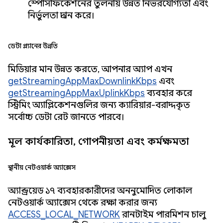
স্পেসিফিকেশনের তুলনায় উন্নত নির্ভরযোগ্যতা এবং
নির্ভুলতা প্রদান করে।
ডেটা প্ল্যানের উন্নতি
মিডিয়ার মান উন্নত করতে, আপনার অ্যাপ এখন
getStreamingAppMaxDownlinkKbps
এবং
getStreamingAppMaxUplinkKbps
ব্যবহার করে
স্ট্রিমিং অ্যাপ্লিকেশনগুলির জন্য ক্যারিয়ার-বরাদ্দকৃত
সর্বোচ্চ ডেটা রেট জানতে পারবে।
মূল কার্যকারিতা, গোপনীয়তা এবং কর্মক্ষমতা
স্থানীয় নেটওয়ার্ক অ্যাক্সেস
অ্যান্ড্রয়েড ১৭ ব্যবহারকারীদের অননুমোদিত লোকাল
নেটওয়ার্ক অ্যাক্সেস থেকে রক্ষা করার জন্য
ACCESS_LOCAL_NETWORK
রানটাইম পারমিশন চালু