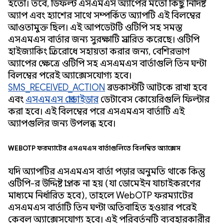
হতো। তবে, ডিফল্ট এসএমএস অ্যাপের মতো কিছু নির্দিষ্ট
অ্যাপ এবং হ্যাশের সাথে সম্পর্কিত অ্যাপটি এই বিলম্বের
আওতামুক্ত ছিল। এই আপডেটটি ওটিপি সহ সমস্ত
এসএমএস বার্তার জন্য সুরক্ষাটি প্রসারিত করেছে। ওটিপি
হাইজ্যাকিং প্রতিরোধে সহায়তা করার জন্য, বেশিরভাগ
অ্যাপের ক্ষেত্রে ওটিপি সহ এসএমএস বার্তাগুলি তিন ঘন্টা
বিলম্বের পরেই অ্যাক্সেসযোগ্য হবে।
SMS_RECEIVED_ACTION
ব্রডকাস্টটি আটকে রাখা হবে
এবং
এসএমএস প্রোভাইডার
ডেটাবেস কোয়েরিগুলি ফিল্টার
করা হবে। এই বিলম্বের পরে এসএমএস বার্তাটি এই
অ্যাপগুলির জন্য উপলব্ধ হবে।
WebOTP ফরম্যাটের এসএমএস বার্তাগুলিতে বিলম্বিত অ্যাক্সেস
যদি অ্যাপটির এসএমএস বার্তা পড়ার অনুমতি থাকে কিন্তু
ওটিপি-র উদ্দিষ্ট প্রাপক না হয় (যা ডোমেইন যাচাইকরণের
মাধ্যমে নির্ধারিত হবে), তাহলে WebOTP ফরম্যাটের
এসএমএস বার্তাটি তিন ঘণ্টা অতিবাহিত হওয়ার পরেই
কেবল অ্যাক্সেসযোগ্য হবে। এই পরিবর্তনটি ব্যবহারকারীর