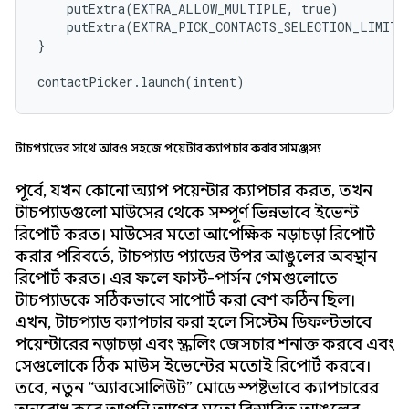
    putExtra(EXTRA_ALLOW_MULTIPLE, true)

    putExtra(EXTRA_PICK_CONTACTS_SELECTION_LIMIT, 
}

contactPicker.launch(intent)
টাচপ্যাডের সাথে আরও সহজে পয়েন্টার ক্যাপচার করার সামঞ্জস্য
পূর্বে, যখন কোনো অ্যাপ পয়েন্টার ক্যাপচার করত, তখন
টাচপ্যাডগুলো মাউসের থেকে সম্পূর্ণ ভিন্নভাবে ইভেন্ট
রিপোর্ট করত। মাউসের মতো আপেক্ষিক নড়াচড়া রিপোর্ট
করার পরিবর্তে, টাচপ্যাড প্যাডের উপর আঙুলের অবস্থান
রিপোর্ট করত। এর ফলে ফার্স্ট-পার্সন গেমগুলোতে
টাচপ্যাডকে সঠিকভাবে সাপোর্ট করা বেশ কঠিন ছিল।
এখন, টাচপ্যাড ক্যাপচার করা হলে সিস্টেম ডিফল্টভাবে
পয়েন্টারের নড়াচড়া এবং স্ক্রলিং জেসচার শনাক্ত করবে এবং
সেগুলোকে ঠিক মাউস ইভেন্টের মতোই রিপোর্ট করবে।
তবে, নতুন “অ্যাবসোলিউট” মোডে স্পষ্টভাবে ক্যাপচারের