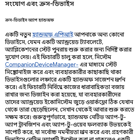
সংযোগ এবং ক্রস-ডিভাইস
ক্রস-ডিভাইস অ্যাপ হ্যান্ডঅফ
একটি নতুন
হ্যান্ডঅফ এপিআই
আপনাকে অন্য কোনো
ডিভাইসে, যেমন একটি অ্যান্ড্রয়েড ট্যাবলেটে,
অ্যাপ্লিকেশনের স্টেট পুনরায় শুরু করার জন্য নির্দিষ্ট করার
সুযোগ দেয়। এই ফিচারটি চালু করা হলে, সিস্টেম
CompanionDeviceManager-
এর মাধ্যমে স্টেট
সিঙ্ক্রোনাইজ করে এবং ব্যবহারকারীর কাছাকাছি থাকা
ডিভাইসগুলোর লঞ্চারে একটি হ্যান্ডঅফ সাজেশন প্রদর্শন
করে। এই ফিচারটি নির্বিঘ্নে কাজের ধারাবাহিকতা বজায়
রাখার জন্য ডিজাইন করা হয়েছে, যা ব্যবহারকারীদের
তাদের অ্যান্ড্রয়েড ইকোসিস্টেম জুড়ে ওয়ার্কফ্লো ঠিক যেখান
থেকে তারা ছেড়েছিলেন, সেখান থেকেই আবার শুরু করতে
সক্ষম করে। গুরুত্বপূর্ণভাবে, হ্যান্ডঅফ নেটিভ অ্যাপ-টু-
অ্যাপ ট্রানজিশন এবং অ্যাপ-টু-ওয়েব ফলব্যাক উভয়কেই
সাপোর্ট করে, যা সর্বোচ্চ নমনীয়তা প্রদান করে এবং গ্রহণকারী
ডিভাইসে নেটিভ অ্যাপটি ইনস্টল করা না থাকলেও একটি