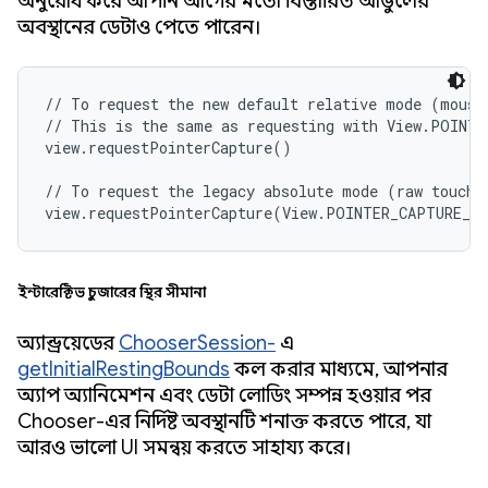
অনুরোধ করে আপনি আগের মতো বিস্তারিত আঙুলের
অবস্থানের ডেটাও পেতে পারেন।
// To request the new default relative mode (mouse-
// This is the same as requesting with View.POINTE
view.requestPointerCapture()

// To request the legacy absolute mode (raw touch c
view.requestPointerCapture(View.POINTER_CAPTURE_M
ইন্টারেক্টিভ চুজারের স্থির সীমানা
অ্যান্ড্রয়েডের
ChooserSession-
এ
getInitialRestingBounds
কল করার মাধ্যমে, আপনার
অ্যাপ অ্যানিমেশন এবং ডেটা লোডিং সম্পন্ন হওয়ার পর
Chooser-এর নির্দিষ্ট অবস্থানটি শনাক্ত করতে পারে, যা
আরও ভালো UI সমন্বয় করতে সাহায্য করে।