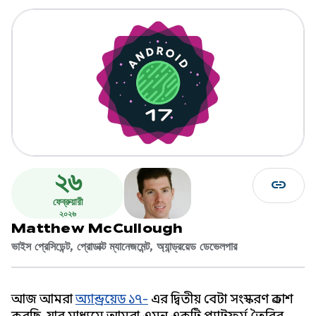
২৬
link
ফেব্রুয়ারী
২০২৬
Matthew McCullough
ভাইস প্রেসিডেন্ট, প্রোডাক্ট ম্যানেজমেন্ট, অ্যান্ড্রয়েড ডেভেলপার
আজ আমরা
অ্যান্ড্রয়েড ১৭-
এর দ্বিতীয় বেটা সংস্করণ প্রকাশ