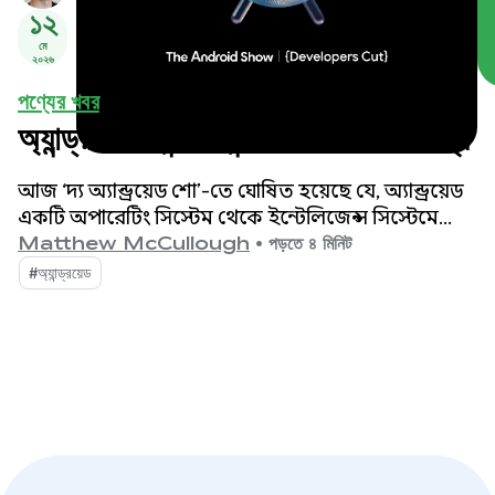
১২
মে
২০২৬
পণ্যের খবর
অ্যান্ড্রয়েডে ইন্টেলিজেন্স সিস্টেম তৈরির জন্য
আজ ‘দ্য অ্যান্ড্রয়েড শো’-তে ঘোষিত হয়েছে যে, অ্যান্ড্রয়েড
একটি অপারেটিং সিস্টেম থেকে ইন্টেলিজেন্স সিস্টেমে
রূপান্তরিত হচ্ছে, যা আপনার অ্যাপগুলোর সাথে সম্পৃক্ততার
Matthew McCullough
•
পড়তে ৪ মিনিট
আরও সুযোগ তৈরি করবে।
#অ্যান্ড্রয়েড