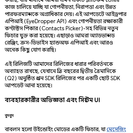
করছি, যার মাধ্যমে আমরা এমন একটি প্ল্যাটফর্ম তৈরির
কাজ চালিয়ে যাচ্ছি যা গোপনীয়তা, নিরাপত্তা এবং উন্নত
পারফরম্যান্সকে অগ্রাধিকার দেয়। এই আপডেটে আইড্রপার
এপিআই (EyeDropper API) এবং গোপনীয়তা রক্ষাকারী
কন্টাক্টস পিকার (Contacts Picker)-সহ বিভিন্ন নতুন
ফিচার যুক্ত করা হয়েছে। এছাড়াও আমরা অ্যাডভান্সড
রেঞ্জিং, ক্রস-ডিভাইস হ্যান্ডঅফ এপিআই এবং আরও
অনেক কিছু যোগ করছি।
এই রিলিজটি আমাদের রিলিজের ধারার পরিবর্তনকে
অব্যাহত রাখছে, যেখানে প্রতি বছরের দ্বিতীয় ত্রৈমাসিকে
(Q2) অনুষ্ঠিত প্রধান SDK রিলিজের পর একটি ছোট SDK
আপডেট আনা হয়েছে।
ব্যবহারকারীর অভিজ্ঞতা এবং সিস্টেম UI
বুদবুদ
বাবলস হলো উইন্ডোইং মোডের একটি ফিচার, যা
মেসেজিং