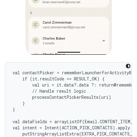
val contactPicker = rememberLauncherForActivityRes
    if (it.resultCode == RESULT_OK) {

        val uri = it.data?.data ?: return@remember
        // Handle result logic

        processContactPickerResults(uri)

    }

}

val dataFields = arrayListOf(Email.CONTENT_ITEM_T
val intent = Intent(ACTION_PICK_CONTACTS).apply {

    putStringArrayListExtra(EXTRA_PICK_CONTACTS_RE