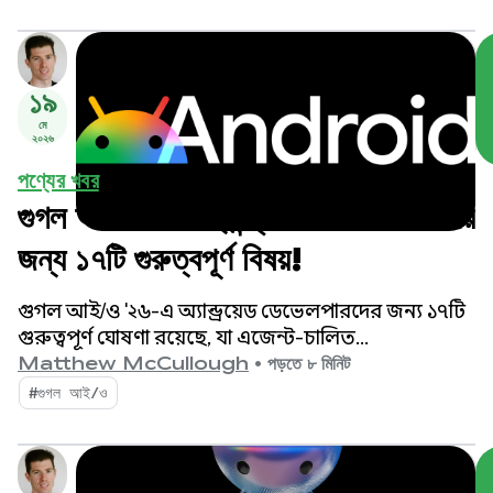
১৯
মে
২০২৬
পণ্যের খবর
গুগল আই/ও-তে অ্যান্ড্রয়েড ডেভেলপারদের
জন্য ১৭টি গুরুত্বপূর্ণ বিষয়!
গুগল আই/ও '২৬-এ অ্যান্ড্রয়েড ডেভেলপারদের জন্য ১৭টি
গুরুত্বপূর্ণ ঘোষণা রয়েছে, যা এজেন্ট-চালিত
উৎপাদনশীলতা, আমাদের ইউআই স্ট্যান্ডার্ড হিসেবে
Matthew McCullough
•
পড়তে ৮ মিনিট
‘কম্পোজ ফার্স্ট’, এবং সম্প্রসারিত ইকোসিস্টেমের জন্য উচ্চ-
#গুগল আই/ও
পারফরম্যান্স মিডিয়া ও অ্যাডাপ্টিভ ডেভেলপমেন্টের উপর
আলোকপাত করে।