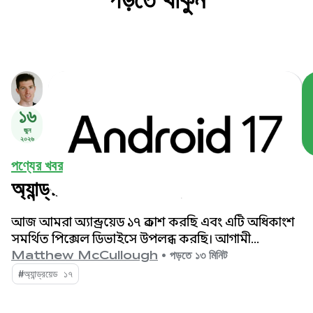
১৬
জুন
২০২৬
পণ্যের খবর
অ্যান্ড্রয়েড ১৭ এসে গেছে
আজ আমরা অ্যান্ড্রয়েড ১৭ প্রকাশ করছি এবং এটি অধিকাংশ
সমর্থিত পিক্সেল ডিভাইসে উপলব্ধ করছি। আগামী
মাসগুলোতে অ্যান্ড্রয়েড ১৭ চালিত নতুন ডিভাইসগুলোর
Matthew McCullough
•
পড়তে ১৩ মিনিট
জন্য অপেক্ষা করুন।
#অ্যান্ড্রয়েড ১৭