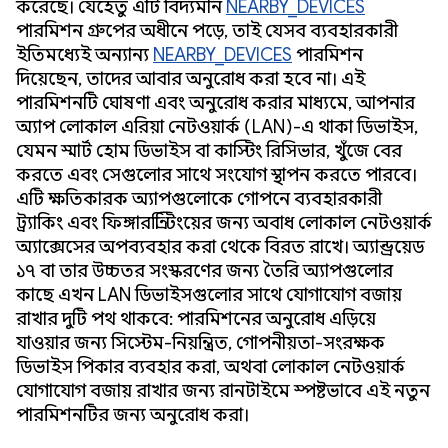
করেছে। যেহেতু এটি বিদ্যমান
NEARBY_DEVICES
পারমিশন গ্রুপের অধীনে পড়ে, তাই যেসব ব্যবহারকারী
ইতিমধ্যেই অন্যান্য
NEARBY_DEVICES
পারমিশন
দিয়েছেন, তাদের আবার অনুরোধ করা হবে না। এই
পারমিশনটি ঘোষণা এবং অনুরোধ করার মাধ্যমে, আপনার
অ্যাপ লোকাল এরিয়া নেটওয়ার্ক (LAN)-এ থাকা ডিভাইস,
যেমন স্মার্ট হোম ডিভাইস বা কাস্টিং রিসিভার, খুঁজে বের
করতে এবং সেগুলোর সাথে সংযোগ স্থাপন করতে পারবে।
এটি ক্ষতিকারক অ্যাপগুলোকে গোপনে ব্যবহারকারী
ট্র্যাকিং এবং ফিঙ্গারপ্রিন্টিংয়ের জন্য অবাধ লোকাল নেটওয়ার্ক
অ্যাক্সেসের অপব্যবহার করা থেকে বিরত রাখে। অ্যান্ড্রয়েড
১৭ বা তার উচ্চতর সংস্করণের জন্য তৈরি অ্যাপগুলোর
কাছে এখন LAN ডিভাইসগুলোর সাথে যোগাযোগ বজায়
রাখার দুটি পথ থাকবে: পারমিশনের অনুরোধ এড়িয়ে
যাওয়ার জন্য সিস্টেম-নিয়ন্ত্রিত, গোপনীয়তা-সংরক্ষক
ডিভাইস পিকার ব্যবহার করা, অথবা লোকাল নেটওয়ার্ক
যোগাযোগ বজায় রাখার জন্য রানটাইমে স্পষ্টভাবে এই নতুন
পারমিশনটির জন্য অনুরোধ করা।