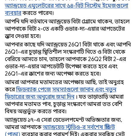
অ্যান্ড্রয়েড এমুলেটরের সাথে ৬৪-বিট সিস্টেম ইমেজগুলো
ব্যবহার
করতে পারেন।
আপনি যদি বর্তমানে অ্যান্ড্রয়েড বিটা প্রোগ্রামে থাকেন, তাহলে
আপনাকে বিটা ২-তে একটি ওভার-দ্য-এয়ার আপডেটের
প্রস্তাব দেওয়া হবে।
আপনার কাছে যদি অ্যান্ড্রয়েড 26Q1 বিটা থাকে এবং আপনি
26Q1-এর চূড়ান্ত স্থিতিশীল সংস্করণটি নিতে ও বিটা থেকে
বেরিয়ে আসতে চান, তাহলে আপনাকে 26Q2 বিটা 2-এর
ওভার-দ্য-এয়ার আপডেটটি উপেক্ষা করতে হবে এবং
26Q1-এর প্রকাশের জন্য অপেক্ষা করতে হবে।
আমরা আপনার মতামতের অপেক্ষায় আছি, তাই অনুগ্রহ
করে
ফিডব্যাক পেজে
সমস্যাগুলো জানান এবং নতুন
ফিচারের জন্য অনুরোধ জমা দিন
। যত তাড়াতাড়ি আমরা
আপনার মতামত পাব, চূড়ান্ত সংস্করণে আমরা তত বেশি
বিষয় অন্তর্ভুক্ত করতে পারব।
অ্যান্ড্রয়েড ১৭-এ সেরা ডেভেলপমেন্ট অভিজ্ঞতার জন্য,
আমরা আপনাকে
অ্যান্ড্রয়েড স্টুডিও-র সর্বশেষ প্রিভিউ
(পান্ডা)
ব্যবহার করার পরামর্শ দিই। একবার সবকিছু সেট