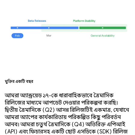
মুক্তির একটি বছর
আমরা অ্যান্ড্রয়েড ১৭-কে ধারাবাহিকভাবে ত্রৈমাসিক
রিলিজের মাধ্যমে আপডেট দেওয়ার পরিকল্পনা করছি।
দ্বিতীয় ত্রৈমাসিকে (Q2) আসন্ন রিলিজটিই একমাত্র, যেখানে
আমরা অ্যাপের কার্যকারিতায় পরিকল্পিত কিছু পরিবর্তন
আনব। আমরা চতুর্থ ত্রৈমাসিকে (Q4) অতিরিক্ত এপিআই
(API) এবং ফিচারসহ একটি ছোট এসডিকে (SDK) রিলিজ