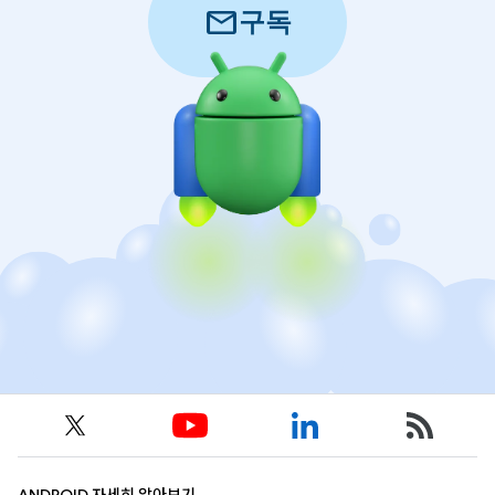
mail
구독