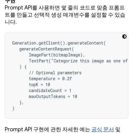
구현
Prompt API를 사용하면 몇 줄의 코드로 맞춤 프롬프
트를 만들고 선택적 생성 매개변수를 설정할 수 있습
니다.
Generation.getClient().generateContent(

   generateContentRequest(

       ImagePart(bitmapImage),

       TextPart("Categorize this image as one of t
   ) {

       // Optional parameters

       temperature = 0.2f

       topK = 10

       candidateCount = 1

       maxOutputTokens = 10

   },

)
Prompt API 구현에 관한 자세한 예는
공식 문서
및