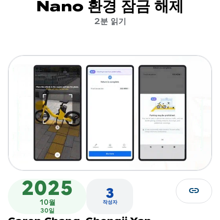
Nano 환경 잠금 해제
2분 읽기
2025
link
3
10월
작성자
30일