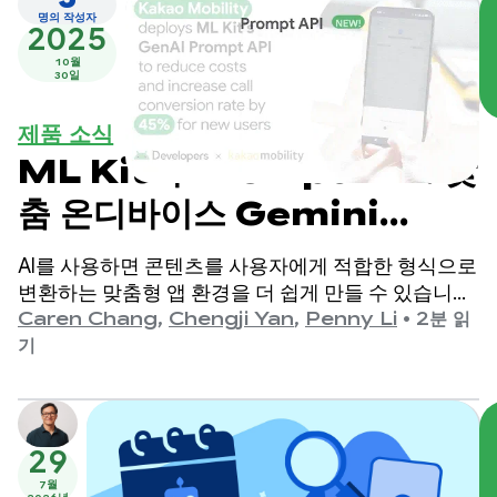
명의 작성자
2025
10월
30일
제품 소식
ML Kit의 Prompt API: 맞
춤 온디바이스 Gemini
Nano 환경 제공
AI를 사용하면 콘텐츠를 사용자에게 적합한 형식으로
변환하는 맞춤형 앱 환경을 더 쉽게 만들 수 있습니다.
이전에 Google은 개발자가 요약 및 이미지 설명과 같
Caren Chang
,
Chengji Yan
,
Penny Li
•
2분 읽
은 특정 사용 사례에 맞게 조정된 ML Kit GenAI API를
기
통해 Gemini Nano와 통합할 수 있도록 지원했습니
다.
29
7월