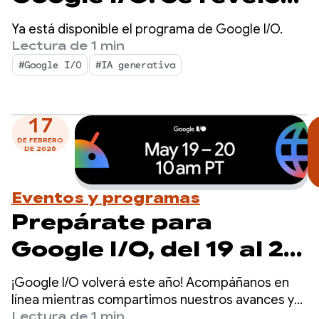
el programa de la
Ya está disponible el programa de Google I/O.
transmisión en vivo
Lectura de 1 min
#Google I/O
#IA generativa
17
DE FEBRERO
DE 2026
Eventos y programas
Prepárate para
Google I/O, del 19 al 20
de mayo
¡Google I/O volverá este año! Acompáñanos en
línea mientras compartimos nuestros avances y
actualizaciones más recientes de IA en productos
Lectura de 1 min