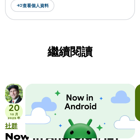
read_more
查看個人資料
繼續閱讀
20
10 月
2025 年
社群
Now in Android #121