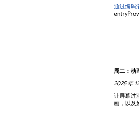
通过
编码
entryPro
周二：动
2025 年 1
让屏幕过
画，以及