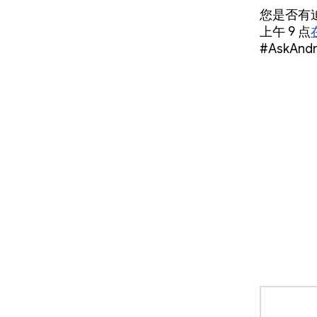
您是否有
上午 9 点
#AskAn