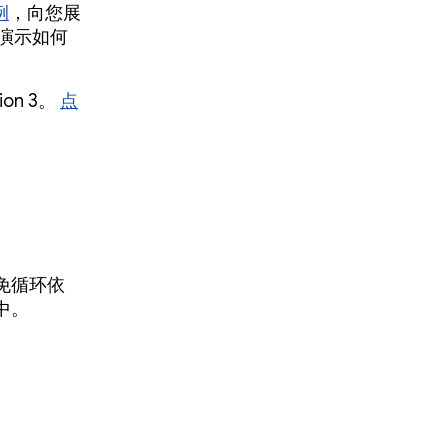
例
，向您展
演示如何
ion 3。
点
免循环依
块中。