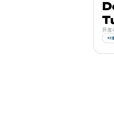
D
T
开发
read_more