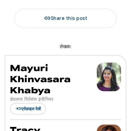
link
Share this post
लेखक:
Mayuri
Khinvasara
Khabya
डेवलपर रिलेशंस इंजीनियर
read_more
प्रोफ़ाइल देखें
Tracy