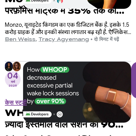
परफ़ॉर्मेंस मेट्रिक में 35% तक की
बढ़ोतरी की
Monzo, यूनाइटेड किंगडम का एक डिजिटल बैंक है. इसके 1.5
करोड़ ग्राहक हैं और इनकी संख्या लगातार बढ़ रही है. ऐप्लिकेशन
के बढ़ने के साथ-साथ, इंजीनियरिंग टीम ने ऐप्लिकेशन के शुरू
Ben Weiss
,
Tracy Agyemang
•
दो मिनट में पढ़ें
होने में लगने वाले समय को सुधार के लिए एक अहम क्षेत्र के तौर
पर पहचाना. हालांकि, टीम को चिंता थी कि इसके लिए, उन्हें
अपने कोडबेस में काफ़ी बदलाव करने होंगे.
04
मार्च
2026
केस स्टडी
WHOOP ने पार्शियल वेक लॉक के
ज़्यादा इस्तेमाल वाले सेशन को 90%