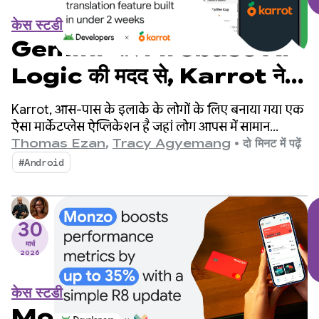
केस स्टडी
Gemini और Firebase AI
Logic की मदद से, Karrot ने दो
हफ़्तों से भी कम समय में अनुवाद की
Karrot, आस-पास के इलाके के लोगों के लिए बनाया गया एक
सुविधा तैयार की और बिक्री बढ़ाई
ऐसा मार्केटप्लेस ऐप्लिकेशन है जहां लोग आपस में सामान
खरीदते, बेचते, और बदलते हैं. इस ऐप्लिकेशन पर, पुष्टि किए गए
Thomas Ezan
,
Tracy Agyemang
•
दो मिनट में पढ़ें
लोग ही सामान खरीद, बेच, और बदल सकते हैं. इस प्लैटफ़ॉर्म को
#Android
2015 में दक्षिण कोरिया में लॉन्च किया गया था. इसके बाद, यह
दुनिया भर के बाज़ारों में फैल गया. इस पर 4.3 करोड़ से ज़्यादा
लोग रजिस्टर कर चुके हैं.
30
मार्च
2026
केस स्टडी
Monzo ने R8 को अपडेट करके,