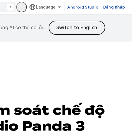
/
Android Studio
Đăng nhập
ng AI có thể có lỗi.
m soát chế độ
dio Panda 3