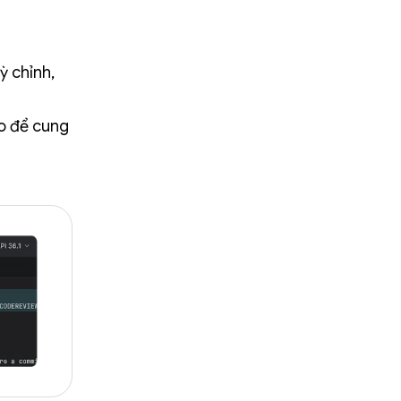
ỳ chỉnh,
ảo để cung