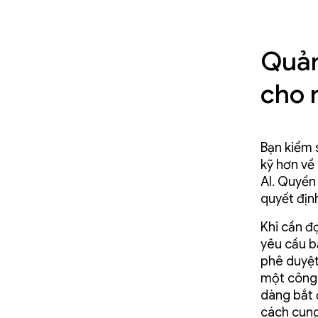
Quản
cho 
Bạn kiểm 
kỹ hơn về
AI. Quyền
quyết địn
Khi cần đọ
yêu cầu b
phê duyệt"
một công 
dàng bắt 
cách cung