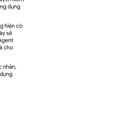
 ứng dụng
g hiện có
ày sẽ
 Agent
và cho
c nhân,
 dụng