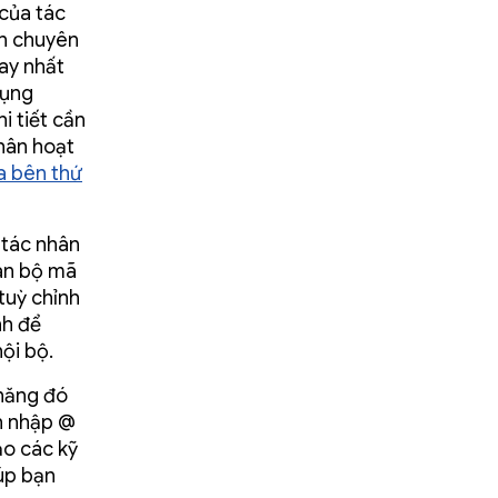
của tác
ẫn chuyên
ay nhất
dụng
i tiết cần
hân hoạt
a bên thứ
 tác nhân
oàn bộ mã
tuỳ chỉnh
nh để
ội bộ.
 năng đó
h nhập @
ạo các kỹ
iúp bạn