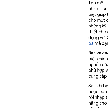
Tạo một t
nhân tron
biệt giúp
cho một q
những kỹ 
thiết cho
động với 
ba
mà bạn 
Bạn và cá
biết chín
nguồn của
phù hợp v
cung cấp 
Sau khi b
hoặc bạn 
rồi nhập 
năng cho 