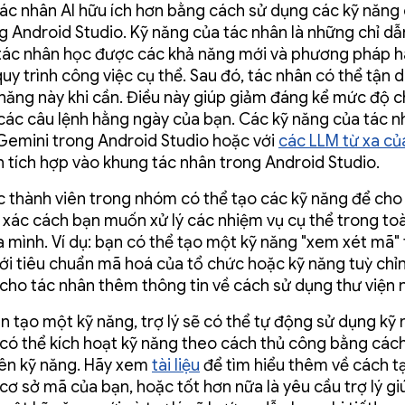
ác nhân AI hữu ích hơn bằng cách sử dụng các kỹ năng 
g Android Studio. Kỹ năng của tác nhân là những chỉ d
 tác nhân học được các khả năng mới và phương pháp h
uy trình công việc cụ thể. Sau đó, tác nhân có thể tận 
năng này khi cần. Điều này giúp giảm đáng kể mức độ ch
 các câu lệnh hằng ngày của bạn. Các kỹ năng của tác n
Gemini trong Android Studio hoặc với
các LLM từ xa củ
tích hợp vào khung tác nhân trong Android Studio.
c thành viên trong nhóm có thể tạo các kỹ năng để cho
h xác cách bạn muốn xử lý các nhiệm vụ cụ thể trong t
 mình. Ví dụ: bạn có thể tạo một kỹ năng "xem xét mã" 
ới tiêu chuẩn mã hoá của tổ chức hoặc kỹ năng tuỳ chỉ
cho tác nhân thêm thông tin về cách sử dụng thư viện n
ạn tạo một kỹ năng, trợ lý sẽ có thể tự động sử dụng kỹ
có thể kích hoạt kỹ năng theo cách thủ công bằng các
tên kỹ năng. Hãy xem
tài liệu
để tìm hiểu thêm về cách t
cơ sở mã của bạn, hoặc tốt hơn nữa là yêu cầu trợ lý g