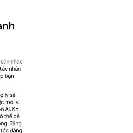
ành
 cân nhắc
 tác nhân
ép bạn
ợ lý sẽ
t mỏi vì
n AI. Khi
ó thể dễ
ộng. Bằng
 tác đáng