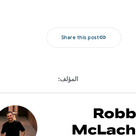
link
Share this post
المؤلف:
Robb
McLach