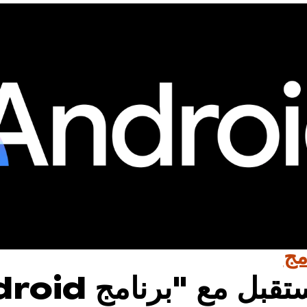
مج
استعد للمستقبل مع "ب