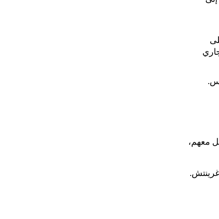
لى
جاري
س.
صل معهم،
 11:59 مساءً بتوقيت غرينتش.