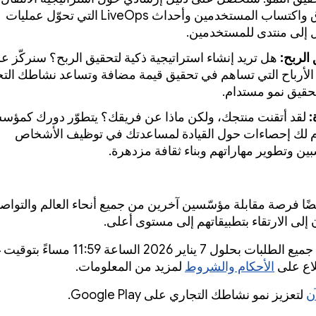
السوق واكتساب المستخدمين وأحداث LiveOps التي تحوّل عمليات
ل إلى منتدى للمستخدمين.
الربح:
هل تريد إنشاء استراتيجية ذكية لتحقيق الربح؟ سنركّز ع
الأرباح التي تساهم في تحقيق قيمة مضافة وتساعد نشاطك الت
حقيق نمو مستدام.
:
لقد أتقنت منتجك، ولكن ماذا عن فريقك؟ يتطوّر دورك كمؤس
م لك إحصاءات حول القيادة لمساعدتك في توظيف الأشخاص
بين وتطوير مهاراتهم وبناء ثقافة مزدهرة.
ضًا فرصة مقابلة مؤسّسين آخرين من جميع أنحاء العالم والتوا
إلى الارتقاء بتطبيقاتهم إلى مستوى أعلى.
يجب إكمال جميع الطلبات بحلول 7 يناير 2026 الساعة
لاع على
الأحكام والشروط
لمزيد من المعلومات.
آن
لتعزيز نمو نشاطك التجاري على Google Play.