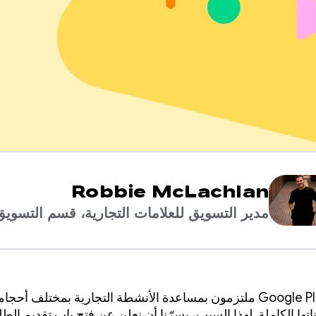
Robbie McLachlan
مدير التسويق للعلامات التجارية، قسم التسويق
نحن في Google Play ملتزمون بمساعدة الأنشطة التجارية بمختلف أحج
تها الكاملة. لهذا السبب، يسرّنا أن نعلن عن فتح باب تقديم الطل