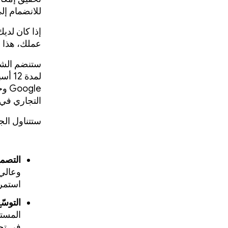
للانضمام إلى
إذا كان لدي
عملك، هذا ا
gle
التجاري في مجال
ستتناول الج
التصمي
وعالي 
استمرا
التوسّع
المست
في تحق