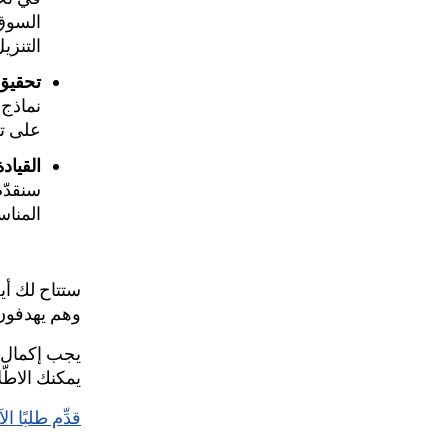
التنزي
تحقيق 
نماذج 
على ت
القيادة
سنقدّ
المناس
ستتاح لك أي
وهم يهدفون 
يمكنك الاطّ
قدِّم طلبًا ال