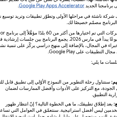
 برنامجنا الجديد
Google Play Apps Accelerator
.
ك شركة ناشئة في مراحلها الأولى وتطوّر تطبيقات وتريد توسيع 
لبرنامج مصمّم خصيصًا لك.
ستنضم الشركات ال
لمدة 12 أسبوعًا يبدأ في مارس 2026. يجمع البرنامج بين جلسات إرش
Goo وخبراء في المجال، بالإضافة إلى منهج دراسي يركّز على تنمية ن
 التطبيقات على Google Play.
لسات ما يلي:
م:
سنتناول رحلة التطوير من النموذج الأوّلي إلى تطبيق قابل للت
الجودة، مع التركيز على الأدوات وأفضل الممارسات لضمان
رية التطبيق.
:
بعد إطلاق تطبيقك، ما هي الخطوة التالية؟ إنّ انتظار ظهور
خدمين ليس أفضل استراتيجية. سنتعمّق في العوامل التي تساع
يق النمو. ستحصل على دليل إرشادي حول استراتيجية الانتقال 