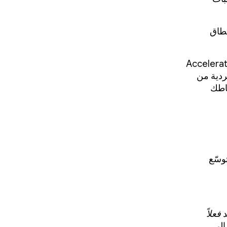
نطاق
تي تم اختيارها من أكثر من 60 بلدًا مؤهَّلاً إلى برنامج Accelerator
ادية فردية من
شاطك
وسّع
د
فعلاً
إلى