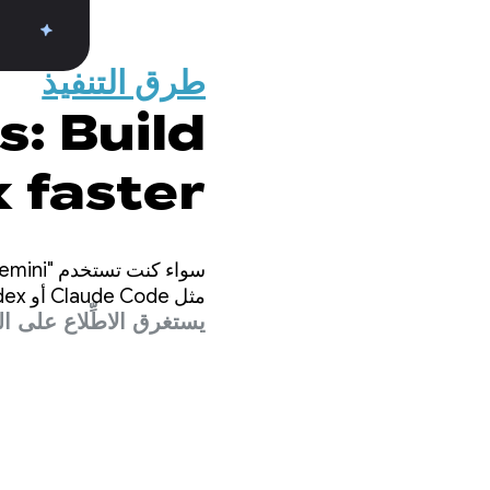
طرق التنفيذ
s: Build
 faster
y agent
مثل Claude Code أو Codex، تتمثّل مهمتنا في ضمان إمكانية تطوير تطبيقات Android عالية الجودة في كل مكان.
يستغرق الاطِّلاع على المقال 