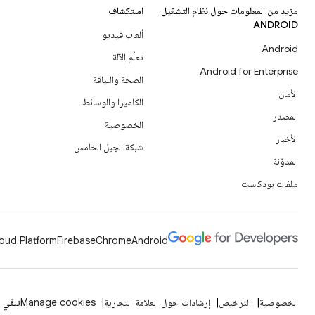
مزيد من المعلومات حول نظام التشغيل
استكشاف
ANDROID
ألعاب فيديو
Android
تعلُم الآلة
Android for Enterprise
الصحة واللياقة
الأمان
الكاميرا والوسائط
المصدر
الخصوصية
الأخبار
شبكة الجيل الخامس
المدوّنة
ملفات بودكاست
oud Platform
Firebase
Chrome
Android
الخصوصية
الترخيص
إرشادات حول العلامة التجارية
Manage cookies
تلقّي 