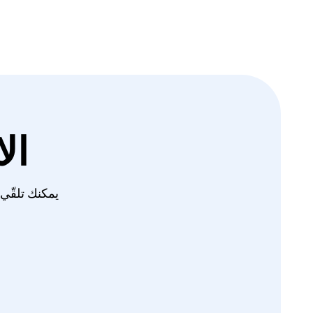
ال
يمكنك تلقّي أحدث ا