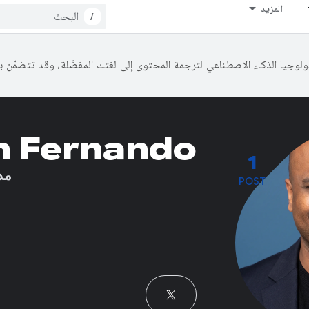
المزيد
/
h Fernando
1
مد
POST