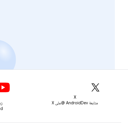
X
متابعة AndroidDev @على X
زي
roid