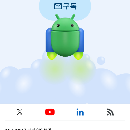
mail
구독