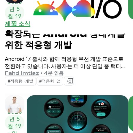
2026
년 5
월 19
제품 소식
일
확장되는 Android 생태계를
위한 적응형 개발
Android 17 출시와 함께 적응형 우선 개발 표준으로
전환하고 있습니다. 사용자는 더 이상 단일 폼 팩터에
의존하지 않고 하루 종일 휴대전화, 폴더블, 태블릿,
Fahd Imtiaz
•
4분 읽음
노트북, 자동차 디스플레이, 몰입형 XR 환경 간에 전
#적응형 개발
#적응형 앱
+1
환합니다.
2026
년 5
월 19