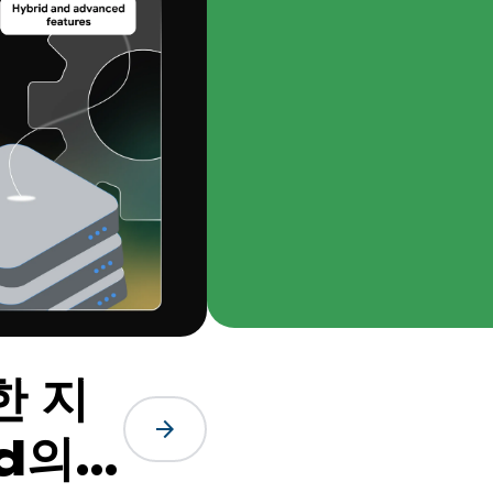
한 지
arrow_forward
id의