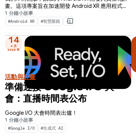
畫。這項專案旨在加速開發 Android XR 應用程式，
並在明年內推出。
1 分鐘小故事
#Android XR
#智慧眼鏡
+1
14
4 月
2026 年
活動與計畫
準備迎接 Google I/O 大
會：直播時間表公布
Google I/O 大會時間表出爐！
1 分鐘小故事
#Google I/O
#生成式 AI