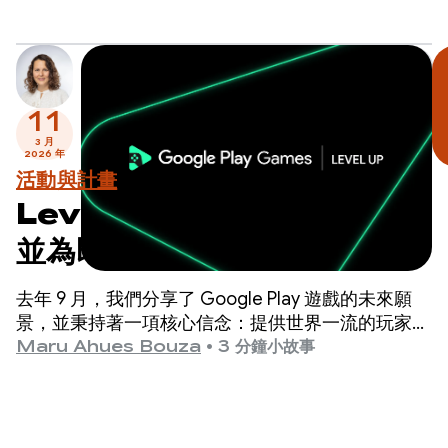
11
3 月
2026 年
活動與計畫
Level Up：測試 Sidekick
並為即將到來的計畫里程碑做
好準備
去年 9 月，我們分享了 Google Play 遊戲的未來願
景，並秉持著一項核心信念：提供世界一流的玩家體
驗，是推動遊戲成功的最佳方式。
Maru Ahues Bouza
•
3 分鐘小故事