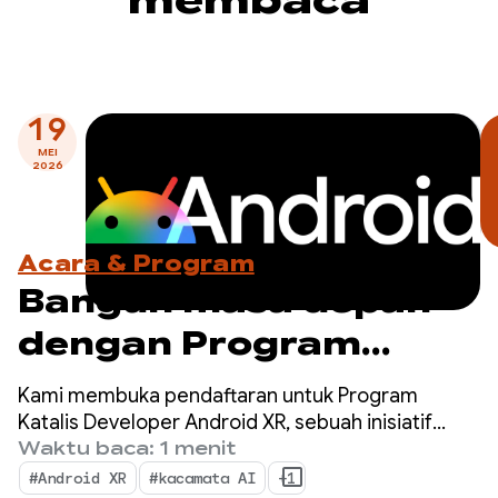
19
MEI
2026
Acara & Program
Bangun masa depan
dengan Program
Katalis Developer
Kami membuka pendaftaran untuk Program
Android XR — Daftar
Katalis Developer Android XR, sebuah inisiatif
khusus untuk mempercepat pengembangan
Waktu baca: 1 menit
sekarang!
aplikasi Android XR yang siap diluncurkan dalam
#Android XR
#kacamata AI
+1