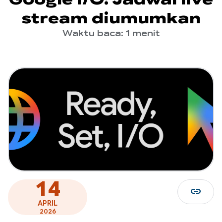
stream diumumkan
Waktu baca: 1 menit
14
link
APRIL
2026