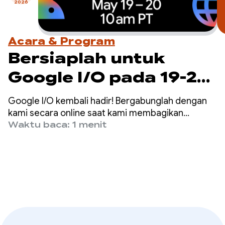
2026
Acara & Program
Bersiaplah untuk
Google I/O pada 19-20
Mei
Google I/O kembali hadir! Bergabunglah dengan
kami secara online saat kami membagikan
terobosan dan info terbaru AI terbaru dalam
Waktu baca: 1 menit
produk di seluruh perusahaan, mulai dari Gemini
hingga Android, Chrome, Cloud, dan lainnya.