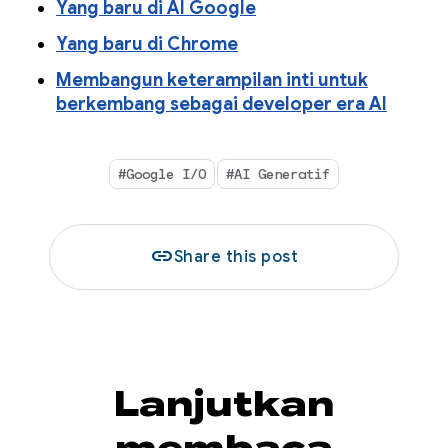
Yang baru di AI Google
Yang baru di Chrome
Membangun keterampilan inti untuk
berkembang sebagai developer era AI
#Google I/O
#AI Generatif
link
Share this post
Lanjutkan
membaca