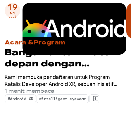
19
MEI
2026
Acara &Program
Bangun untuk masa
depan dengan
Program Katalis
Kami membuka pendaftaran untuk Program
Developer Android XR
Katalis Developer Android XR, sebuah inisiatif
khusus untuk mempercepat pengembangan
1 menit membaca
— Daftar sekarang!
aplikasi Android XR yang siap diluncurkan dalam
#Android XR
#intelligent eyewear
+1
satu tahun ke depan.