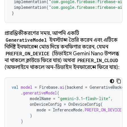
implementation
(
"com.google.firebase:firebase-ai:
implementation
(
"com.google.firebase:firebase-ai-o
}
প্রারম্ভিকীকরণের সময়, আপনি একটি
GenerativeModel
ইনস্ট্যান্স তৈরি করেন এবং এটিকে
নির্দিষ্ট ইনফারেন্স মোড দিয়ে কনফিগার করেন, যেমন
PREFER_ON_DEVICE
(ডিভাইসে Gemini Nano উপলব্ধ
না থাকলে ক্লাউডে ফিরে যায়) অথবা
PREFER_IN_CLOUD
(অফলাইনে থাকলে অন-ডিভাইস ইনফারেন্সে ফিরে যায়):
val
model
=
Firebase
.
ai
(
backend
=
GenerativeBacken
.
generativeModel
(
modelName
=
"gemini-3.1-flash-lite"
,
onDeviceConfig
=
OnDeviceConfig
(
mode
=
InferenceMode
.
PREFER_ON_DEVICE
)
)