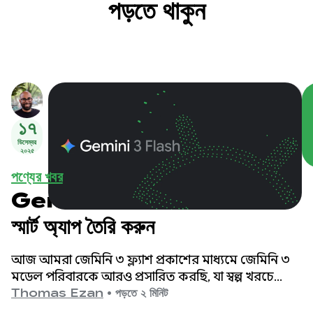
পড়তে থাকুন
১৭
ডিসেম্বর
২০২৫
পণ্যের খবর
Gemini 3 Flash দিয়ে আরও
স্মার্ট অ্যাপ তৈরি করুন
আজ আমরা জেমিনি ৩ ফ্ল্যাশ প্রকাশের মাধ্যমে জেমিনি ৩
মডেল পরিবারকে আরও প্রসারিত করছি, যা স্বল্প খরচে
দ্রুতগতির জন্য নির্মিত অত্যাধুনিক বুদ্ধিমত্তার এক নিদর্শন।
Thomas Ezan
•
পড়তে ২ মিনিট