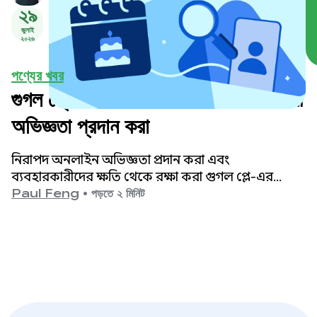
২৯
জুলাই
২০২৬
পণ্যের খবর
গুগল প্লে-তে আরও নিরাপদ ও বয়সোপযোগী
অভিজ্ঞতা প্রদান করা
নিরাপদ অনলাইন অভিজ্ঞতা প্রদান করা এবং
ব্যবহারকারীদের ক্ষতি থেকে রক্ষা করা গুগল প্লে-এর
সর্বোচ্চ অগ্রাধিকার।
Paul Feng
•
পড়তে ২ মিনিট