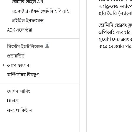
জেমিনি লাইভ API
অ্যান্ড্রয়েড 
এজেন্ট প্ল্যাটফর্ম জেমিনি এপিআই
ছবি তৈরি (ন্যান
হাইব্রিড ইনফারেন্স
জেমিনি প্রো এব
ADK এজেন্টরা
এপিআই ব্যবহার 
সুযোগ দেয় এবং এ
করে নেওয়ার পর
সিস্টেম ইন্টেলিজেন্স
ওভারভিউ
অ্যাপ ফাংশন
কম্পিউটার নিয়ন্ত্রণ
মেশিন লার্নিং
Lite
RT
এমএল কিট ⍈