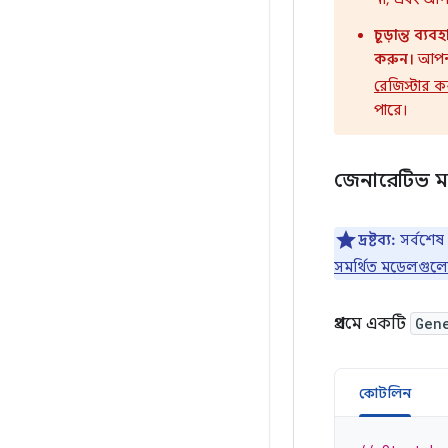
চূড়ান্ত ব্
করুন।
আপন
রেজিস্টার 
পারে।
জেনারেটিভ মড
দ্রষ্টব্য:
সর্বশেষ
সমর্থিত মডেলগুলো
প্রথমে একটি
Gen
কোটলিন