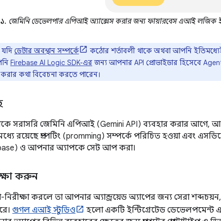
 ১.
জেমিনি ডেভেলপার এপিআই অ্যাক্সেস করার জন্য ফায়ারবেস এআই লজিক ইন্
 যদি
ডেটার অবস্থান সম্পর্কে
কঠোর শর্তাবলী থাকে অথবা আপনি ইতিমধ্যেই গু
পনি
Firebase AI Logic SDK-এর
জন্য আপনার API প্রোভাইডার হিসেবে Agent P
ার করার কথা বিবেচনা করতে পারেন।
ে
কে সরাসরি জেমিনি এপিআই (Gemini API) ব্যবহার করার আগে, আপ
্যে রয়েছে প্রম্পটিং (promming) সম্পর্কে পরিচিত হওয়া এবং এসডি
ebase) ও আপনার অ্যাপকে সেট আপ করা।
রীক্ষা করুন
ক্ষা-নিরীক্ষা করলে তা আপনার অ্যান্ড্রয়েড অ্যাপের জন্য সেরা শব্দচয়ন,
ারে।
গুগল এআই স্টুডিও
হলো একটি ইন্টিগ্রেটেড ডেভেলপমেন্ট এন