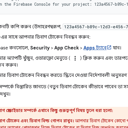
নটি কপি করুন (উদাহরণস্বরূপ,
123a4567-b89c-12d3-e456-
-এর সাথে আপনার ডিবাগ টোকেন নিবন্ধন করুন:
ebase কনসোলে,
Security
>
App Check
>
Apps
ট্যাবে
যান।
more_vert
র অ্যাপটি খুঁজুন, ওভারফ্লো মেনুতে (
) ক্লিক করুন এবং তারপ
বাচন করুন।
র ডিবাগ টোকেন নিবন্ধন করতে স্ক্রিনে দেওয়া নির্দেশাবলী অনুসরণ
র সম্পর্কে বিস্তারিত জানতে (নতুন ডিবাগ টোকেন কীভাবে পাবেন তা স
েখুন।
গ প্রোভাইডার সম্পর্কে এখানে কিছু গুরুত্বপূর্ণ বিষয় তুলে ধরা হলো:
গ টোকেন এবং ডিবাগ বিল্ড গোপন রাখুন।
আপনার ডিবাগ টোকেন কোনো 
ার অ্যাপের প্রোডাকশন বিল্ডে ডিবাগ টোকেন বা ডিবাগ বিল্ড অন্তর্ভুক্ত করবেন