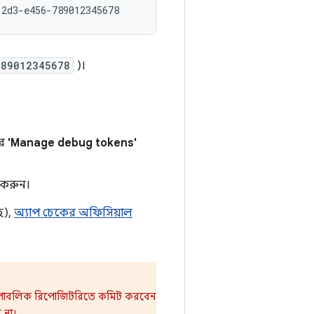
789012345678
)।
রে
'Manage debug tokens'
 করুন।
হ),
অ্যাপ চেকের অফিসিয়াল
পাবলিক রিপোজিটরিতে কমিট করবেন
 না।