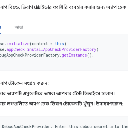
গ বিল্ডে, ডিবাগ প্রোভাইডার ফ্যাক্টরি ব্যবহার করার জন্য অ্যাপ চ
ন
জাভা
se
.
initialize
(
context
=
this
)
se
.
appCheck
.
installAppCheckProviderFactory
(
bugAppCheckProviderFactory
.
getInstance
(),
াগ টোকেন সংগ্রহ করুন:
র অ্যাপটি এমুলেটরে অথবা আপনার টেস্ট ডিভাইসে চালান।
র লগগুলিতে অ্যাপ চেক ডিবাগ টোকেনটি খুঁজুন। উদাহরণস্বরূপ:
 DebugAppCheckProvider: Enter this debug secret into the