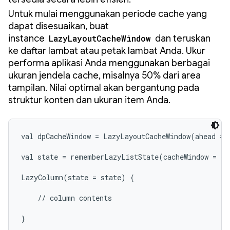
Untuk mulai menggunakan periode cache yang
dapat disesuaikan, buat
instance
LazyLayoutCacheWindow
dan teruskan
ke daftar lambat atau petak lambat Anda. Ukur
performa aplikasi Anda menggunakan berbagai
ukuran jendela cache, misalnya 50% dari area
tampilan. Nilai optimal akan bergantung pada
struktur konten dan ukuran item Anda.
val dpCacheWindow = LazyLayoutCacheWindow(ahead = 1
val state = rememberLazyListState(cacheWindow = dpC
LazyColumn(state = state) {

    // column contents

}