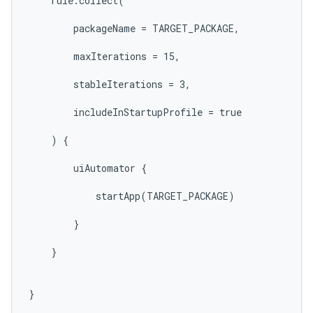
    rule.collect(

        packageName = TARGET_PACKAGE,

        maxIterations = 15,

        stableIterations = 3,

        includeInStartupProfile = true

    ) {

        uiAutomator {

            startApp(TARGET_PACKAGE)

        }

    }

}