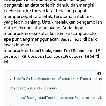
pengambilan data terlebih dahulu dan mengisi
cache kata ke thread latar belakang dapat
mempercepat tata letak, terutama untuk teks
yang lebih panjang. Untuk melakukan pengambilan
data di thread latar belakang, Anda dapat
meneruskan eksekutor kustom ke composable
apa pun yang menggunakan
BasicText
di balik
layar dengan
meneruskan
LocalBackgroundTextMeasurementE
xecutor
ke
CompositionLocalProvider
seperti
ini.
val defaultTextMeasurementExecutor = Executors.newS
CompositionLocalProvider(

    LocalBackgroundTextMeasurementExecutor provides