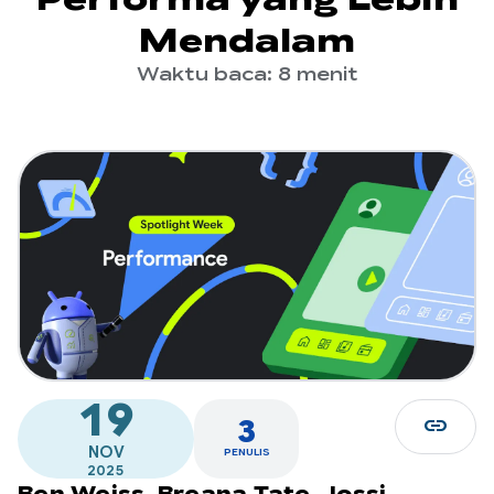
Mendalam
Waktu baca: 8 menit
19
link
3
NOV
PENULIS
2025