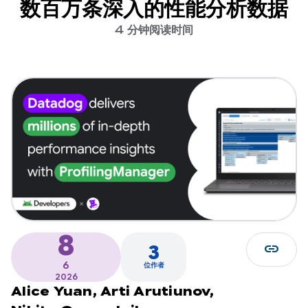
数百万条深入的性能分析数据
4 分钟阅读时间
8
link
3
6
位作者
2026
Alice Yuan,
Arti Arutiunov,