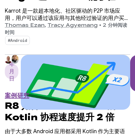
到 2 周的时间内构建翻译功
Karrot 是一款超本地化、社区驱动的 P2P 市场应
能，从而提高销量
用，用户可以通过该应用与其他经过验证的用户买卖
和交易商品。自 2015 年在韩国推出以来，该平台已
Thomas Ezan
,
Tracy Agyemang
•
2 分钟阅读
扩展到全球市场，注册用户超过 4300 万。
时间
#Android
年
月
日
案例研究
R8 如何让 Android 上的
Kotlin 协程速度提升 2 倍
由于大多数 Android 应用都采用 Kotlin 作为主要语