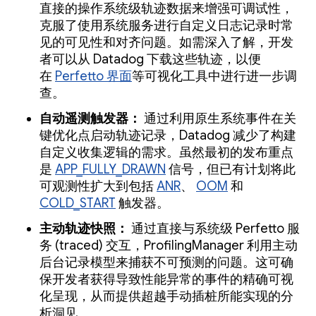
直接的操作系统级轨迹数据来增强可调试性，
克服了使用系统服务进行自定义日志记录时常
见的可见性和对齐问题。如需深入了解，开发
者可以从 Datadog 下载这些轨迹，以便
在
Perfetto 界面
等可视化工具中进行进一步调
查。
自动遥测触发器：
通过利用原生系统事件在关
键优化点启动轨迹记录，Datadog 减少了构建
自定义收集逻辑的需求。虽然最初的发布重点
是
APP_FULLY_DRAWN
信号，但已有计划将此
可观测性扩大到包括
ANR
、
OOM
和
COLD_START
触发器。
主动轨迹快照：
通过直接与系统级 Perfetto 服
务 (traced) 交互，ProfilingManager 利用主动
后台记录模型来捕获不可预测的问题。这可确
保开发者获得导致性能异常的事件的精确可视
化呈现，从而提供超越手动插桩所能实现的分
析洞见。