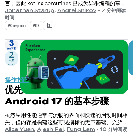
言，因此 kotlinx.coroutines 已成为异步编程的事实
标准。该库提供了一种设计合理且结构化的方式来管
Jonathan Starup
,
Andrei Shikov
•
7 分钟阅读
理 Kotlin 原生的并发流。
时间
#Compose
#R8
+1
3
位作者
2
六月
2026
操作指南
优先考虑内存效率：
Android 17 的基本步骤
虽然应用性能通常与流畅的界面和快速的启动时间相
关，但内存是构建这些可见指标的无声基础。众所周
知，我们看到设备内存比以往任何时候都更加重要。
Alice Yuan
,
Ajesh Pai
,
Fung Lam
•
10 分钟阅读