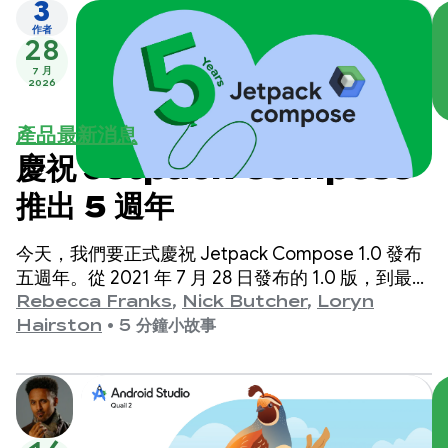
3
作者
28
7 月
2026
產品最新消息
慶祝 Jetpack Compose
推出 5 週年
今天，我們要正式慶祝 Jetpack Compose 1.0 發布
五週年。從 2021 年 7 月 28 日發布的 1.0 版，到最新
的 1.11 版，這些年來我們見證了 API 的重大演進，現
Rebecca Franks
,
Nick Butcher
,
Loryn
在就來慶祝一下。
Hairston
•
5 分鐘小故事