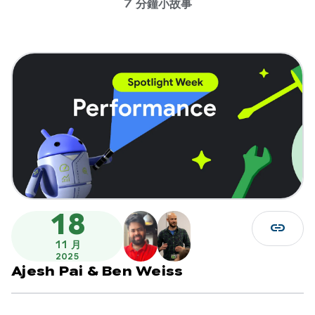
7 分鐘小故事
18
link
11 月
2025
Ajesh Pai
&
Ben Weiss