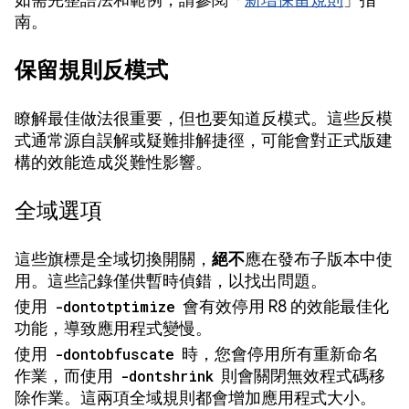
如需完整語法和範例，請參閱「
新增保留規則
」指
南。
保留規則反模式
瞭解最佳做法很重要，但也要知道反模式。這些反模
式通常源自誤解或疑難排解捷徑，可能會對正式版建
構的效能造成災難性影響。
全域選項
這些旗標是全域切換開關，
絕不
應在發布子版本中使
用。這些記錄僅供暫時偵錯，以找出問題。
使用
-dontotptimize
會有效停用 R8 的效能最佳化
功能，導致應用程式變慢。
使用
-dontobfuscate
時，您會停用所有重新命名
作業，而使用
-dontshrink
則會關閉無效程式碼移
除作業。這兩項全域規則都會增加應用程式大小。