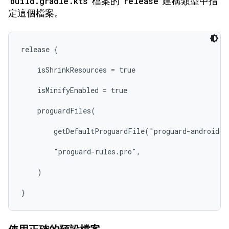
build.gradle.kts
檔案的
release
建構類型中指
定這個檔案。
release {

    isShrinkResources = true

    isMinifyEnabled = true

    proguardFiles(

        getDefaultProguardFile("proguard-android-o
        "proguard-rules.pro",

    )

}