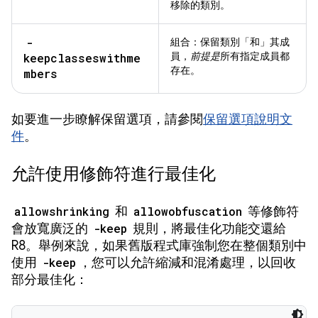
移除的類別。
-
組合：保留類別「和」
其成
員，
前提是
所有指定成員都
keepclasseswithme
存在。
mbers
如要進一步瞭解保留選項，請參閱
保留選項說明文
件
。
允許使用修飾符進行最佳化
allowshrinking
和
allowobfuscation
等修飾符
會放寬廣泛的
-keep
規則，將最佳化功能交還給
R8。舉例來說，如果舊版程式庫強制您在整個類別中
使用
-keep
，您可以允許縮減和混淆處理，以回收
部分最佳化：