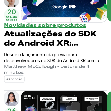
20
DE MAIO
DE 2025
Novidades sobre produtos
Atualizações do SDK
do Android XR:
apresentação da
Desde o lançamento da prévia para
prévia para
desenvolvedores do SDK do Android XR com a
Samsung, a Qualcomm e a Unity no ano passado,
Matthew McCullough
•
Leitura de 4
desenvolvedores 2
ficamos impressionados com todo o entusiasmo
minutos
que ouvimos da comunidade Android mais ampla.
#Android