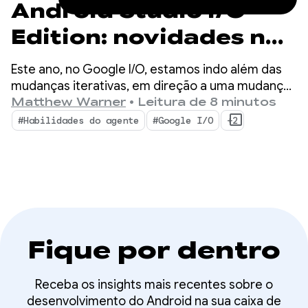
Android Studio I/O
Edition: novidades nas
ferramentas para
Este ano, no Google I/O, estamos indo além das
desenvolvedores
mudanças iterativas, em direção a uma mudança
fundamental na forma como os apps são criados.
Matthew Warner
•
Leitura de 8 minutos
Android
Nossas ferramentas mais recentes são criadas
#Habilidades do agente
#Google I/O
+2
para a era agêntica com recursos que aumentam
a produtividade para você como desenvolvedor
Android E turbinam os agentes de IA que você
implanta na sua base de código.
Fique por dentro
Receba os insights mais recentes sobre o
desenvolvimento do Android na sua caixa de