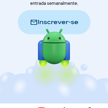
entrada semanalmente.
mail
Inscrever-se