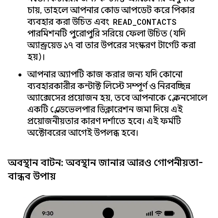
চায়, তাহলে আপনার কোড আপডেট করে পিকার
ব্যবহার করা উচিত এবং
READ_CONTACTS
পারমিশনটি পুরোপুরি সরিয়ে ফেলা উচিত (যদি
অ্যান্ড্রয়েড ১৭ বা তার উপরের সংস্করণ টার্গেট করা
হয়)।
আপনার অ্যাপটি কাজ করার জন্য যদি কোনো
ব্যবহারকারীর কন্টাক্ট লিস্টে সম্পূর্ণ ও নিরবচ্ছিন্ন
অ্যাক্সেসের প্রয়োজন হয়, তবে আপনাকে প্লে কনসোলে
একটি প্লে ডেভেলপার ডিক্লারেশন জমা দিয়ে এই
প্রয়োজনীয়তার কারণ দর্শাতে হবে। এই ফর্মটি
অক্টোবরের আগেই উপলব্ধ হবে।
অবস্থান বাটন: অবস্থান জানার আরও গোপনীয়তা-
বান্ধব উপায়