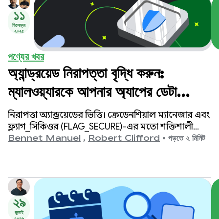
১১
ডিসেম্বর
২০২৫
পণ্যের খবর
অ্যান্ড্রয়েড নিরাপত্তা বৃদ্ধি করুন:
ম্যালওয়্যারকে আপনার অ্যাপের ডেটা
হাতিয়ে নেওয়া থেকে বিরত রাখুন।
নিরাপত্তা অ্যান্ড্রয়েডের ভিত্তি। ক্রেডেনশিয়াল ম্যানেজার এবং
ফ্ল্যাগ_সিকিওর (FLAG_SECURE)-এর মতো শক্তিশালী
নিরাপত্তা টুল ও ফিচার প্রদানের মাধ্যমে আমরা আপনার
Bennet Manuel
,
Robert Clifford
•
পড়তে ২ মিনিট
সাথে অংশীদারিত্বের ভিত্তিতে প্ল্যাটফর্মটিকে নিরাপদ রাখি এবং
ব্যবহারকারীর ডেটা সুরক্ষিত করি।
২৯
জুলাই
২০২৬