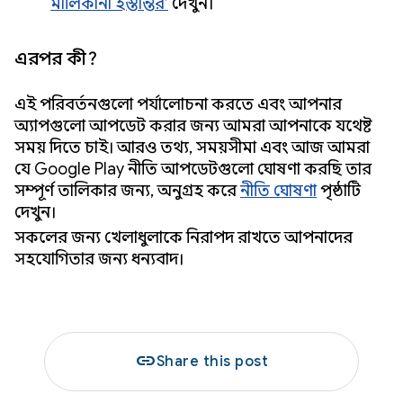
মালিকানা হস্তান্তর’
দেখুন।
এরপর কী?
এই পরিবর্তনগুলো পর্যালোচনা করতে এবং আপনার
অ্যাপগুলো আপডেট করার জন্য আমরা আপনাকে যথেষ্ট
সময় দিতে চাই। আরও তথ্য, সময়সীমা এবং আজ আমরা
যে Google Play নীতি আপডেটগুলো ঘোষণা করছি তার
সম্পূর্ণ তালিকার জন্য, অনুগ্রহ করে
নীতি ঘোষণা
পৃষ্ঠাটি
দেখুন।
সকলের জন্য খেলাধুলাকে নিরাপদ রাখতে আপনাদের
সহযোগিতার জন্য ধন্যবাদ।
link
Share this post