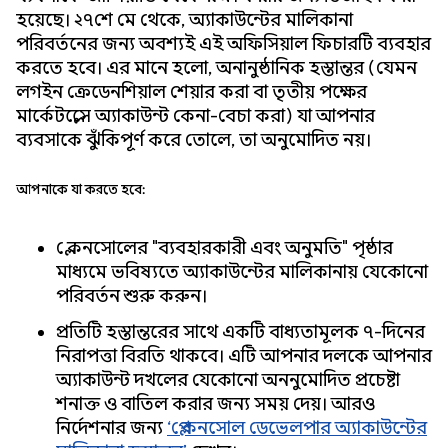
হয়েছে। ২৭শে মে থেকে, অ্যাকাউন্টের মালিকানা
পরিবর্তনের জন্য অবশ্যই এই অফিসিয়াল ফিচারটি ব্যবহার
করতে হবে। এর মানে হলো, অনানুষ্ঠানিক হস্তান্তর (যেমন
লগইন ক্রেডেনশিয়াল শেয়ার করা বা তৃতীয় পক্ষের
মার্কেটপ্লেসে অ্যাকাউন্ট কেনা-বেচা করা) যা আপনার
ব্যবসাকে ঝুঁকিপূর্ণ করে তোলে, তা অনুমোদিত নয়।
আপনাকে যা করতে হবে:
প্লে কনসোলের "ব্যবহারকারী এবং অনুমতি" পৃষ্ঠার
মাধ্যমে ভবিষ্যতে অ্যাকাউন্টের মালিকানায় যেকোনো
পরিবর্তন শুরু করুন।
প্রতিটি হস্তান্তরের সাথে একটি বাধ্যতামূলক ৭-দিনের
নিরাপত্তা বিরতি থাকবে। এটি আপনার দলকে আপনার
অ্যাকাউন্ট দখলের যেকোনো অননুমোদিত প্রচেষ্টা
শনাক্ত ও বাতিল করার জন্য সময় দেয়। আরও
নির্দেশনার জন্য
‘প্লে কনসোল ডেভেলপার অ্যাকাউন্টের