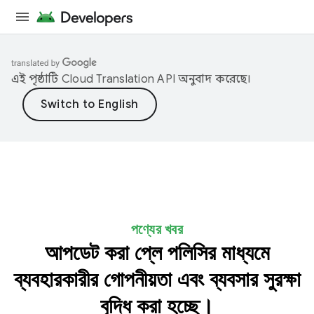
এই পৃষ্ঠাটি
Cloud Translation API
অনুবাদ করেছে।
পণ্যের খবর
আপডেট করা প্লে পলিসির মাধ্যমে
ব্যবহারকারীর গোপনীয়তা এবং ব্যবসার সুরক্ষা
বৃদ্ধি করা হচ্ছে।