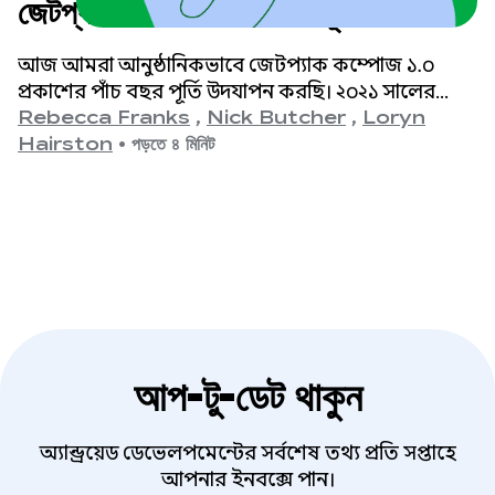
জেটপ্যাক কম্পোজের ৫ বছর পূর্তি উদযাপন
আজ আমরা আনুষ্ঠানিকভাবে জেটপ্যাক কম্পোজ ১.০
প্রকাশের পাঁচ বছর পূর্তি উদযাপন করছি। ২০২১ সালের
২৮শে জুলাই ঘোষিত ১.০ সংস্করণ থেকে শুরু করে
Rebecca Franks
,
Nick Butcher
,
Loryn
আমাদের সর্বশেষ ১.১১ রিলিজ পর্যন্ত, আমরা বিগত
Hairston
•
পড়তে ৪ মিনিট
বছরগুলোতে এপিআইগুলোর উল্লেখযোগ্য বিবর্তন দেখেছি
এবং এই মুহূর্তটিকে আমরা উদযাপন করছি।
আপ-টু-ডেট থাকুন
অ্যান্ড্রয়েড ডেভেলপমেন্টের সর্বশেষ তথ্য প্রতি সপ্তাহে
আপনার ইনবক্সে পান।