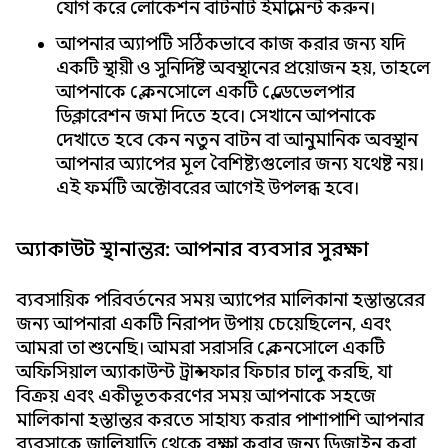
যোগ করে লোকেশন বাটনটি ইমপ্লিমেন্ট করুন।
আপনার অ্যাপটি সঠিকভাবে কাজ করার জন্য যদি
একটি স্থায়ী ও সুনির্দিষ্ট অবস্থানের প্রয়োজন হয়, তাহলে
আপনাকে প্লে কনসোলে একটি প্লে ডেভেলপার
ডিক্লারেশন জমা দিতে হবে। সেখানে আপনাকে
দেখাতে হবে কেন নতুন বাটন বা আনুমানিক অবস্থান
আপনার অ্যাপের মূল বৈশিষ্ট্যগুলোর জন্য যথেষ্ট নয়।
এই ফর্মটি অক্টোবরের আগেই উপলব্ধ হবে।
অ্যাকাউন্ট স্থানান্তর: আপনার ব্যবসার সুরক্ষা
ব্যবসায়িক পরিবর্তনের সময় অ্যাপের মালিকানা হস্তান্তরের
জন্য আপনারা একটি নিরাপদ উপায় চেয়েছিলেন, এবং
আমরা তা শুনেছি। আমরা সরাসরি প্লে কনসোলে একটি
অফিসিয়াল অ্যাকাউন্ট ট্রান্সফার ফিচার চালু করছি, যা
বিক্রয় এবং একীভূতকরণের সময় আপনাকে সহজে
মালিকানা হস্তান্তর করতে সাহায্য করার পাশাপাশি আপনার
ব্যবসাকে জালিয়াতি থেকে রক্ষা করার জন্য ডিজাইন করা