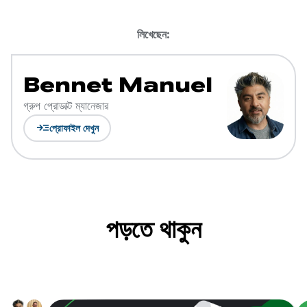
লিখেছেন:
Bennet Manuel
গ্রুপ প্রোডাক্ট ম্যানেজার
read_more
প্রোফাইল দেখুন
পড়তে থাকুন