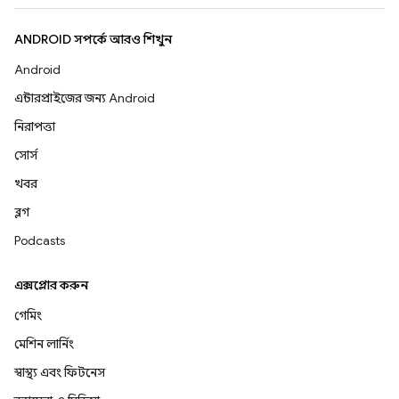
ANDROID সম্পর্কে আরও শিখুন
Android
এন্টারপ্রাইজের জন্য Android
নিরাপত্তা
সোর্স
খবর
ব্লগ
Podcasts
এক্সপ্লোর করুন
গেমিং
মেশিন লার্নিং
স্বাস্থ্য এবং ফিটনেস