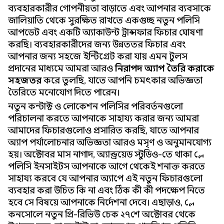
ব্যবহারকারীর গোপনীয়তা বাড়াতে এবং আপনার ব্যবসাকে
জালিয়াতি থেকে সুরক্ষিত রাখতে একগুচ্ছ নতুন পলিসি
আপডেট এবং একটি অ্যাকাউন্ট ট্রান্সফার ফিচার ঘোষণা
করছি। ব্যবহারকারীদের জন্য উন্নততর ফিচার এবং
আপনার জন্য সহজে ইন্টিগ্রেট করা যায় এমন টুলস
প্রদানের মাধ্যমে আমরা আরও
নিরাপদ অ্যাপ
তৈরি করাকে
সহজতর
করে তুলছি, যাতে আপনি চমৎকার অভিজ্ঞতা
তৈরিতে মনোযোগ দিতে পারেন।
নতুন কন্টাক্ট ও লোকেশন পলিসির পরিবর্তনগুলো
পরিচালনা করতে আপনাকে সাহায্য করার জন্য আমরা
আমাদের ফিচারগুলোও প্রসারিত করছি, যাতে আপনার
অ্যাপ পর্যালোচনার অভিজ্ঞতা আরও মসৃণ ও অনুমানযোগ্য
হয়। অক্টোবর মাস নাগাদ, অ্যান্ড্রয়েড স্টুডিও-তে থাকা প্লে
পলিসি ইনসাইটস আপনাকে আগে থেকেই শনাক্ত করতে
সাহায্য করবে যে আপনার অ্যাপে এই নতুন ফিচারগুলো
ব্যবহার করা উচিত কি না এবং ঠিক কী কী পদক্ষেপ নিতে
হবে সে বিষয়ে আপনাকে নির্দেশনা দেবে। এছাড়াও, প্লে
কনসোলে নতুন প্রি-রিভিউ চেক ২৭শে অক্টোবর থেকে