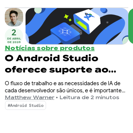
para a era agêntica com recursos que aumentam
Android
a produtividade como desenvolvedor Android E
turbinam os agentes de IA implantados na sua
base de código.
2
DE ABRIL
DE 2026
Notícias sobre produtos
O Android Studio
oferece suporte ao
Gemma 4: nosso
O fluxo de trabalho e as necessidades de IA de
modelo local mais
cada desenvolvedor são únicos, e é importante
poder escolher como a IA ajuda no
Matthew Warner
•
Leitura de 2 minutos
capaz para
desenvolvimento. Em janeiro, apresentamos a
#Android Studio
capacidade de escolher qualquer modelo de IA
codificação agêntica
local ou remoto para ativar a funcionalidade de IA
no Android Studio.