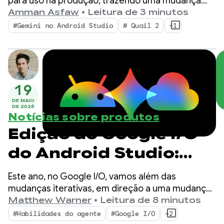
com o agente de IA do
para uso na produção, trazendo uma mudança
para o ambiente de desenvolvimento integrado
Amman Asfaw
•
Leitura de 3 minutos
Android Studio
com fluxos de trabalho agênticos simultâneos,
#Gemini no Android Studio
# Quail 2
+1
criação de perfil de vazamento de memória
integrada nativamente e correção de falhas com
reconhecimento de contexto.
19
DE MAIO
DE 2026
Notícias sobre produtos
Edição do Google I/O
do Android Studio:
novidades nas
Este ano, no Google I/O, vamos além das
ferramentas para
mudanças iterativas, em direção a uma mudança
fundamental na forma como os apps são criados.
Matthew Warner
•
Leitura de 8 minutos
desenvolvedores
Nossas ferramentas mais recentes são criadas
#Habilidades do agente
#Google I/O
+2