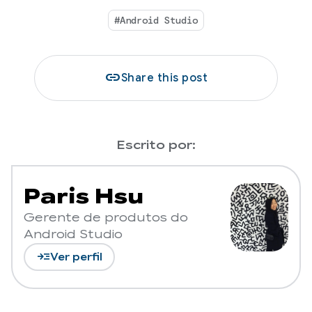
#Android Studio
link
Share this post
Escrito por:
Paris Hsu
Gerente de produtos do
Android Studio
read_more
Ver perfil