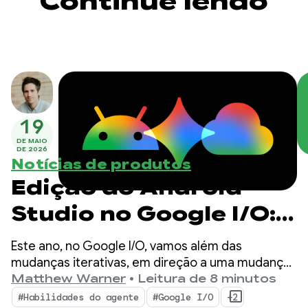
Continue lendo
19
DE MAIO
DE 2026
Notícias de produtos
Edição do Android
Studio no Google I/O:
novidades nas
Este ano, no Google I/O, vamos além das
ferramentas para
mudanças iterativas, em direção a uma mudança
fundamental na forma como os apps são criados.
Matthew Warner
•
Leitura de 8 minutos
desenvolvedores
Nossas ferramentas mais recentes são criadas
#Habilidades do agente
#Google I/O
+2