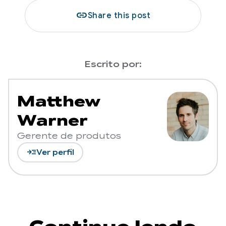
link
Share this post
Escrito por:
Matthew
Warner
Gerente de produtos
read_more
Ver perfil