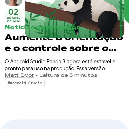
02
DE ABRIL
DE 2026
Notícias de produtos
Aumente a orientação
e o controle sobre o
modo de agente com o
O Android Studio Panda 3 agora está estável e
Android Studio Panda
pronto para uso na produção. Essa versão
oferece ainda mais controle e personalização
Matt Dyor
•
Leitura de 3 minutos
3
sobre seus fluxos de trabalho com tecnologia de
#Android Studio
IA, facilitando a criação de apps Android de alta
qualidade.