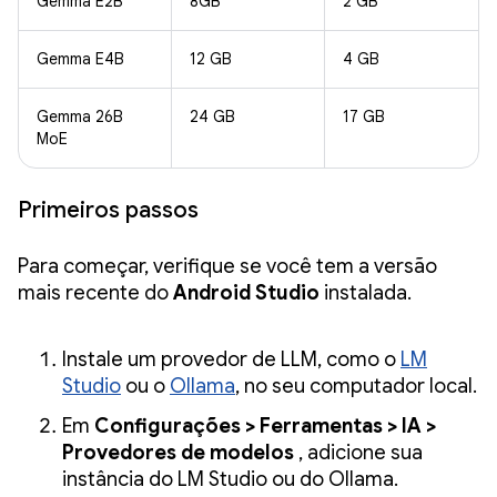
Gemma E2B
8GB
2 GB
Gemma E4B
12 GB
4 GB
Gemma 26B
24 GB
17 GB
MoE
Primeiros passos
Para começar, verifique se você tem a versão
mais recente do
Android Studio
instalada.
Instale um provedor de LLM, como o
LM
Studio
ou o
Ollama
, no seu computador local.
Em
Configurações > Ferramentas > IA >
Provedores de modelos
, adicione sua
instância do LM Studio ou do Ollama.